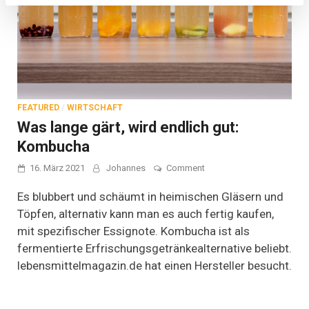
FEATURED
/
WIRTSCHAFT
Was lange gärt, wird endlich gut:
Kombucha
on
16. März 2021
Johannes
Comment
Was
lange
Es blubbert und schäumt in heimischen Gläsern und
gärt,
Töpfen, alternativ kann man es auch fertig kaufen,
wird
mit spezifischer Essignote. Kombucha ist als
endlich
gut:
fermentierte Erfrischungsgetränkealternative beliebt.
Kombucha
lebensmittelmagazin.de hat einen Hersteller besucht.