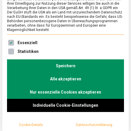
Ihrer Einwilligung zur Nutzung dieser Services willigen Sie auch in die
Verarbeitung Ihrer Daten in den USA gemäß Art. 49 (1) lit. a GDPR ein.
Der EuGH stuft die USA als ein Land mit unzureichendem Datenschutz
FEATURED
/
WISSEN
nach EU-Standards ein. Es besteht beispielsweise die Gefahr, dass US-
Whiskey aus Brandenburg: Rye
Behörden personenbezogene Daten in Überwachungsprogrammen
verarbeiten, ohne dass für Europäerinnen und Europäer eine
Klagemöglichkeit besteht.
on
20. Mai 2021
Johannes
Comment
Whiskey
Es folgt eine Liste der Service-Gruppen, für die eine Ein
aus
Im unteren Spreewald findet man in Schlepzig, etwa
Essenziell
Brandenburg:
eine Stunde von Berlin entfernt, den Stork Club. Hier
Statistiken
Rye
brennen die Spreewood Distillers laut World
Whiskies Awards den besten Roggenwhiskey der
Speichern
Welt. Lebensmittelmagazin.de war vor Ort.
Alle akzeptieren
Nur essenzielle Cookies akzeptieren
Individuelle Cookie-Einstellungen
Cookie-Details
Datenschutzerklärung