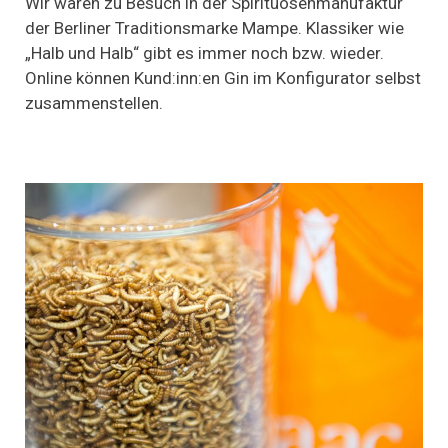
Wir waren zu Besuch in der Spirituosenmanufaktur
Tassen:
der Berliner Traditionsmarke Mampe. Klassiker wie
Ein
„Halb und Halb“ gibt es immer noch bzw. wieder.
Besuch
in
Online können Kund:inn:en Gin im Konfigurator selbst
der
zusammenstellen.
Spirituosenmanufaktur
von
Mampe
in
Berlin