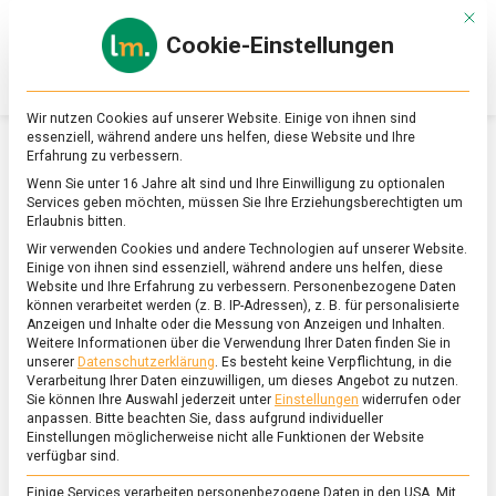
Skip
Mit d
to
Cookie-Einstellungen
content
lebensmittel
Das
Online-
Magazin
Wir nutzen Cookies auf unserer Website. Einige von ihnen sind
zu
essenziell, während andere uns helfen, diese Website und Ihre
Lebensmitteln
Erfahrung zu verbessern.
&
SCHLAGWORT:
GETRÄNKEINDUSTRIE
Wenn Sie unter 16 Jahre alt sind und Ihre Einwilligung zu optionalen
Ernährung
Services geben möchten, müssen Sie Ihre Erziehungsberechtigten um
Erlaubnis bitten.
Wir verwenden Cookies und andere Technologien auf unserer Website.
Einige von ihnen sind essenziell, während andere uns helfen, diese
Website und Ihre Erfahrung zu verbessern.
Personenbezogene Daten
können verarbeitet werden (z. B. IP-Adressen), z. B. für personalisierte
Anzeigen und Inhalte oder die Messung von Anzeigen und Inhalten.
Weitere Informationen über die Verwendung Ihrer Daten finden Sie in
unserer
Datenschutzerklärung
.
Es besteht keine Verpflichtung, in die
Verarbeitung Ihrer Daten einzuwilligen, um dieses Angebot zu nutzen.
Sie können Ihre Auswahl jederzeit unter
Einstellungen
widerrufen oder
anpassen.
Bitte beachten Sie, dass aufgrund individueller
Einstellungen möglicherweise nicht alle Funktionen der Website
verfügbar sind.
Einige Services verarbeiten personenbezogene Daten in den USA. Mit