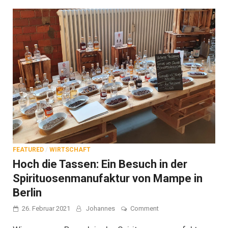
FEATURED
/
WIRTSCHAFT
Hoch die Tassen: Ein Besuch in der
Spirituosenmanufaktur von Mampe in
Berlin
on
26. Februar 2021
Johannes
Comment
Hoch
die