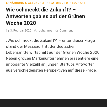
ERNÄHRUNG & GESUNDHEIT
/
FEATURED
/
WIRTSCHAFT
Wie schmeckt die Zukunft? –
Antworten gab es auf der Grünen
Woche 2020
on
3. Februar 2020
Johannes
Comment
Wie
schmeckt
„Wie schmeckt die Zukunft?“ – unter dieser Frage
die
stand der Messeauftritt der deutschen
Zukunft?
Lebensmittelwirtschaft auf der Grünen Woche 2020.
–
Antworten
Neben großen Markenunternehmen präsentiere eine
gab
imposante Vielzahl an jungen Startups Antworten
es
auf
aus verschiedensten Perspektiven auf diese Frage.
der
Grünen
Woche
2020