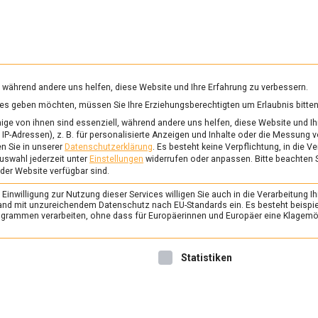
RUNG & GESUNDHEIT
WISSEN
WIRTSCHAFT
KULTU
mittelmagazin
, während andere uns helfen, diese Website und Ihre Erfahrung zu verbessern.
vices geben möchten, müssen Sie Ihre Erziehungsberechtigten um Erlaubnis bitten
ASWEISE
ge von ihnen sind essenziell, während andere uns helfen, diese Website und Ih
IP-Adressen), z. B. für personalisierte Anzeigen und Inhalte oder die Messung 
n Sie in unserer
Datenschutzerklärung
.
Es besteht keine Verpflichtung, in die V
uswahl jederzeit unter
Einstellungen
widerrufen oder anpassen.
Bitte beachten 
ERNÄHRUNG & GESUNDHEIT
/
FEAT
 der Website verfügbar sind.
Rotwein zum Fisch? 
inwilligung zur Nutzung dieser Services willigen Sie auch in die Verarbeitung Ih
11. April 2025
Johannes
n Land mit unzureichendem Datenschutz nach EU-Standards ein. Es besteht beispi
rammen verarbeiten, ohne dass für Europäerinnen und Europäer eine Klagemög
Ein Sommelier hält die Bala
Weinexpertise und Gastfreu
nwilligung erteilt werden kann. Die erste Service-Gruppe ist 
Statistiken
der Chef in der Berliner We
Lebensmittelmagazin.de hat
lassen.