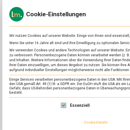
Skip
to
ERNÄH
Cookie-Einstellungen
content
lebens
Das
Online-
Magazin
zu
Wir nutzen Cookies auf unserer Website. Einige von ihnen sind essenziell
Lebensmitteln
Wenn Sie unter 16 Jahre alt sind und Ihre Einwilligung zu optionalen Ser
&
SCHLAGWORT:
GL
Wir verwenden Cookies und andere Technologien auf unserer Website. Eini
Ernährung
zu verbessern.
Personenbezogene Daten können verarbeitet werden (z. B. 
und Inhalten.
Weitere Informationen über die Verwendung Ihrer Daten finde
Ihrer Daten einzuwilligen, um dieses Angebot zu nutzen.
Sie können Ihre A
aufgrund individueller Einstellungen möglicherweise nicht alle Funktionen
Einige Services verarbeiten personenbezogene Daten in den USA. Mit Ihrer E
den USA gemäß Art. 49 (1) lit. a GDPR ein. Der EuGH stuft die USA als ei
Gefahr, dass US-Behörden personenbezogene Daten in Überwachungsprog
besteht.
Es folgt eine Liste der Service-Gruppen, für die eine Ei
Essenziell
Cookie-Details