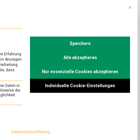
Mit die
R
POLITIK
TV
Speichern
.
re Erfahrung
Alle akzeptieren
von Anzeigen
erarbeitung
Sie, dass
Nur essenzielle Cookies akzeptieren
URED
OK!
Individuelle Cookie-Einstellungen
rer Daten in
on
Comment
elsweise die
lichkeit
Rotwein
zum
nce zwischen
Fisch?
ndschaft, zumindest
essenziell und kann nicht abgewählt werden.
OK!
inbar GLASWEISE.
 sich einschenken
Datenschutzerklärung