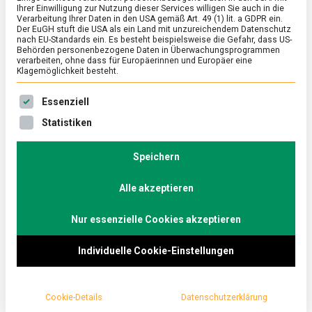
Ihrer Einwilligung zur Nutzung dieser Services willigen Sie auch in die
Verarbeitung Ihrer Daten in den USA gemäß Art. 49 (1) lit. a GDPR ein.
Der EuGH stuft die USA als ein Land mit unzureichendem Datenschutz
ERNÄHRUNG & GESUNDHEIT
/
FEATURED
/
WISSEN
nach EU-Standards ein. Es besteht beispielsweise die Gefahr, dass US-
Wenn die inneren Werte zählen –
Behörden personenbezogene Daten in Überwachungsprogrammen
verarbeiten, ohne dass für Europäerinnen und Europäer eine
Steirisches Kürbiskernöl
Klagemöglichkeit besteht.
zu
5. November 2021
Johannes
1 Kommentar
Es folgt eine Liste der Service-Gruppen, für die eine Ein
Essenziell
Wenn
die
Was wäre der Herbst ohne Kürbisse? Ob als Laterne
Statistiken
inneren
zu Halloween oder als wärmende Suppe. Aber nicht
Werte
nur sein saftiges Fruchtfleisch ist von kulinarischem
zählen
Speichern
–
Interesse. Entstammt ihm doch eine weitere
Steirisches
Alle akzeptieren
Delikatesse – das Kürbiskernöl.
Kürbiskernöl
Nur essenzielle Cookies akzeptieren
Individuelle Cookie-Einstellungen
Cookie-Details
Datenschutzerklärung