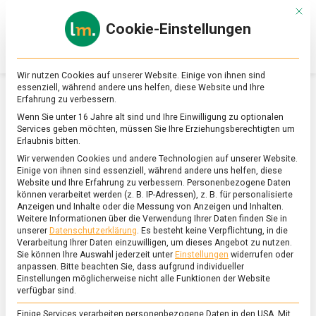
Skip
Mit d
to
Cookie-Einstellungen
content
lebensmittel
Das
Online-
Magazin
Wir nutzen Cookies auf unserer Website. Einige von ihnen sind
zu
essenziell, während andere uns helfen, diese Website und Ihre
Lebensmitteln
Erfahrung zu verbessern.
&
SCHLAGWORT:
HALLOWEEN
Wenn Sie unter 16 Jahre alt sind und Ihre Einwilligung zu optionalen
Ernährung
Services geben möchten, müssen Sie Ihre Erziehungsberechtigten um
Erlaubnis bitten.
Wir verwenden Cookies und andere Technologien auf unserer Website.
Einige von ihnen sind essenziell, während andere uns helfen, diese
Website und Ihre Erfahrung zu verbessern.
Personenbezogene Daten
können verarbeitet werden (z. B. IP-Adressen), z. B. für personalisierte
Anzeigen und Inhalte oder die Messung von Anzeigen und Inhalten.
Weitere Informationen über die Verwendung Ihrer Daten finden Sie in
unserer
Datenschutzerklärung
.
Es besteht keine Verpflichtung, in die
Verarbeitung Ihrer Daten einzuwilligen, um dieses Angebot zu nutzen.
Sie können Ihre Auswahl jederzeit unter
Einstellungen
widerrufen oder
anpassen.
Bitte beachten Sie, dass aufgrund individueller
Einstellungen möglicherweise nicht alle Funktionen der Website
verfügbar sind.
Einige Services verarbeiten personenbezogene Daten in den USA. Mit