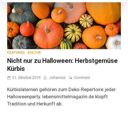
FEATURED
/
KULTUR
Nicht nur zu Halloween: Herbstgemüse
Kürbis
on
31. Oktober 2019
Johannes
Comment
Nicht
nur
Kürbislaternen gehören zum Deko-Repertoire jeder
zu
Halloweenparty. lebensmittelmagazin.de klopft
Halloween:
Tradition und Herkunft ab.
Herbstgemüse
Kürbis