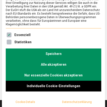
Ihrer Einwilligung zur Nutzung dieser Services willigen Sie auch in die
Verarbeitung Ihrer Daten in den USA gemäß Art. 49 (1) lit. a GDPR ein.
Der EuGH stuft die USA als ein Land mit unzureichendem Datenschutz
ERNÄHRUNG & GESUNDHEIT
/
FEATURED
nach EU-Standards ein. Es besteht beispielsweise die Gefahr, dass US-
Rundstück warm, der Ur-Burger aus
Behörden personenbezogene Daten in Überwachungsprogrammen
verarbeiten, ohne dass für Europäerinnen und Europäer eine
Hamburg
Klagemöglichkeit besteht.
on
4. Juli 2025
Johannes
Comment
Es folgt eine Liste der Service-Gruppen, für die eine Ein
Essenziell
Rundstück
warm,
Der Name lässt vermuten, dass der Hamburger
Statistiken
der
etwas mit Hamburg zu tun hat. Allerdings ist der
Ur-
Burger, so wie wir ihn heute kennen und mögen, klar
Burger
Speichern
aus
ein kultureller Import aus den USA. Es gibt aber eine
Hamburg
Alle akzeptieren
Spezialität aus Hamburg, die man als Vorläufer des
Burgers sehen kann: das „Rundstück warm“.
Nur essenzielle Cookies akzeptieren
Individuelle Cookie-Einstellungen
Cookie-Details
Datenschutzerklärung