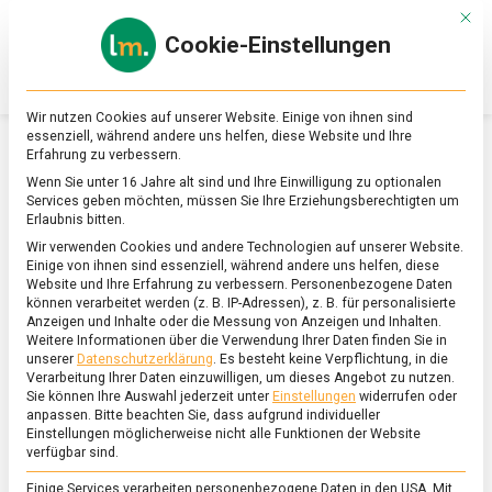
Skip
Mit d
to
Cookie-Einstellungen
content
lebensmittel
Das
Online-
Magazin
Wir nutzen Cookies auf unserer Website. Einige von ihnen sind
zu
essenziell, während andere uns helfen, diese Website und Ihre
Lebensmitteln
Erfahrung zu verbessern.
&
SCHLAGWORT:
HAMBURGER RUNDSTÜCK
Wenn Sie unter 16 Jahre alt sind und Ihre Einwilligung zu optionalen
Ernährung
Services geben möchten, müssen Sie Ihre Erziehungsberechtigten um
Erlaubnis bitten.
Wir verwenden Cookies und andere Technologien auf unserer Website.
Einige von ihnen sind essenziell, während andere uns helfen, diese
Website und Ihre Erfahrung zu verbessern.
Personenbezogene Daten
können verarbeitet werden (z. B. IP-Adressen), z. B. für personalisierte
Anzeigen und Inhalte oder die Messung von Anzeigen und Inhalten.
Weitere Informationen über die Verwendung Ihrer Daten finden Sie in
unserer
Datenschutzerklärung
.
Es besteht keine Verpflichtung, in die
Verarbeitung Ihrer Daten einzuwilligen, um dieses Angebot zu nutzen.
Sie können Ihre Auswahl jederzeit unter
Einstellungen
widerrufen oder
anpassen.
Bitte beachten Sie, dass aufgrund individueller
Einstellungen möglicherweise nicht alle Funktionen der Website
verfügbar sind.
Einige Services verarbeiten personenbezogene Daten in den USA. Mit