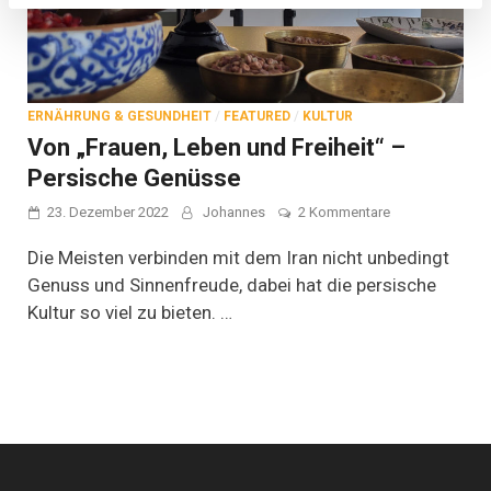
ERNÄHRUNG & GESUNDHEIT
/
FEATURED
/
KULTUR
Von „Frauen, Leben und Freiheit“ –
Persische Genüsse
zu
23. Dezember 2022
Johannes
2 Kommentare
Von
„Frauen,
Die Meisten verbinden mit dem Iran nicht unbedingt
Leben
Genuss und Sinnenfreude, dabei hat die persische
und
Kultur so viel zu bieten. …
Freiheit“
–
Persische
Genüsse