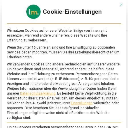
Skip
Mit d
to
Cookie-Einstellungen
content
lebensmittel
Das
Online-
Magazin
Wir nutzen Cookies auf unserer Website. Einige von ihnen sind
zu
essenziell, während andere uns helfen, diese Website und Ihre
Lebensmitteln
Erfahrung zu verbessern.
&
SCHLAGWORT:
INTERNATIONALE KÜCHE
Wenn Sie unter 16 Jahre alt sind und Ihre Einwilligung zu optionalen
Ernährung
Services geben möchten, müssen Sie Ihre Erziehungsberechtigten um
Erlaubnis bitten.
Wir verwenden Cookies und andere Technologien auf unserer Website.
Einige von ihnen sind essenziell, während andere uns helfen, diese
Website und Ihre Erfahrung zu verbessern.
Personenbezogene Daten
können verarbeitet werden (z. B. IP-Adressen), z. B. für personalisierte
Anzeigen und Inhalte oder die Messung von Anzeigen und Inhalten.
Weitere Informationen über die Verwendung Ihrer Daten finden Sie in
unserer
Datenschutzerklärung
.
Es besteht keine Verpflichtung, in die
Verarbeitung Ihrer Daten einzuwilligen, um dieses Angebot zu nutzen.
Sie können Ihre Auswahl jederzeit unter
Einstellungen
widerrufen oder
anpassen.
Bitte beachten Sie, dass aufgrund individueller
Einstellungen möglicherweise nicht alle Funktionen der Website
verfügbar sind.
Einige Services verarbeiten personenbezogene Daten in den USA. Mit