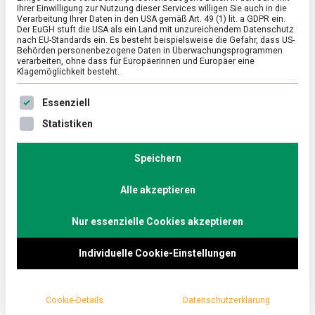
Ihrer Einwilligung zur Nutzung dieser Services willigen Sie auch in die
Verarbeitung Ihrer Daten in den USA gemäß Art. 49 (1) lit. a GDPR ein.
Der EuGH stuft die USA als ein Land mit unzureichendem Datenschutz
ERNÄHRUNG & GESUNDHEIT
/
FEATURED
nach EU-Standards ein. Es besteht beispielsweise die Gefahr, dass US-
FoodZoom 2026 – global to go
Behörden personenbezogene Daten in Überwachungsprogrammen
verarbeiten, ohne dass für Europäerinnen und Europäer eine
Klagemöglichkeit besteht.
on
6. März 2026
Johannes
Comment
FoodZoom
Es folgt eine Liste der Service-Gruppen, für die eine Ein
2026
Jedes Jahr präsentiert Trendscout Karin Tischer von
Essenziell
–
der Agentur Food and more vorab der Internorga in
Statistiken
global
Hamburg die sich gegenwärtig …
to
go
Speichern
Alle akzeptieren
Nur essenzielle Cookies akzeptieren
Individuelle Cookie-Einstellungen
Cookie-Details
Datenschutzerklärung