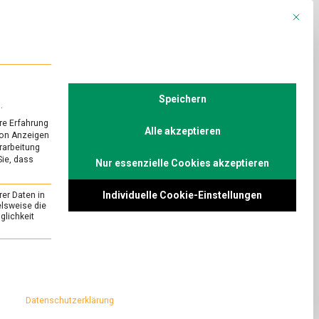
Mit die
R
POLITIK
TV
Speichern
.
re Erfahrung
Alle akzeptieren
von Anzeigen
erarbeitung
Sie, dass
Nur essenzielle Cookies akzeptieren
URED
/
WISSEN
Nudelsuppe
Individuelle Cookie-Einstellungen
rer Daten in
on
omment
elsweise die
lichkeit
Ramen:
Rund
uppe, ist ein
um
nsmittelmagazin.de
essenziell und kann nicht abgewählt werden.
die
Ramen-Restaurant
Nudelsuppe
efekiez.
Datenschutzerklärung