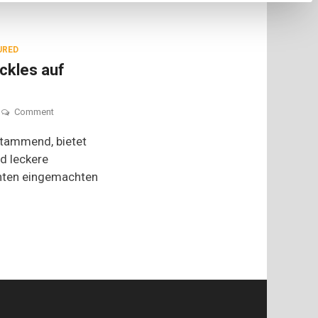
URED
ckles auf
on
Comment
Tsukemono:
Mixed
stammend, bietet
Pickles
d leckere
auf
nnten eingemachten
Japanisch