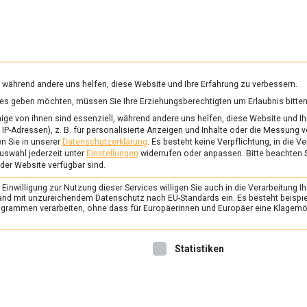
RUNG & GESUNDHEIT
WISSEN
WIRTSCHAFT
KULTU
mittelmagazin
, während andere uns helfen, diese Website und Ihre Erfahrung zu verbessern.
vices geben möchten, müssen Sie Ihre Erziehungsberechtigten um Erlaubnis bitten
PANISCHE LEBENSMITTEL
ge von ihnen sind essenziell, während andere uns helfen, diese Website und Ih
IP-Adressen), z. B. für personalisierte Anzeigen und Inhalte oder die Messung 
n Sie in unserer
Datenschutzerklärung
.
Es besteht keine Verpflichtung, in die V
uswahl jederzeit unter
Einstellungen
widerrufen oder anpassen.
Bitte beachten 
ERNÄHRUNG & GESUNDHEIT
/
FEAT
 der Website verfügbar sind.
Ramen: Rund um die 
inwilligung zur Nutzung dieser Services willigen Sie auch in die Verarbeitung Ih
7. Mai 2021
Johannes
C
n Land mit unzureichendem Datenschutz nach EU-Standards ein. Es besteht beispi
rammen verarbeiten, ohne dass für Europäerinnen und Europäer eine Klagemög
Ramen, die japanische Nudels
Genuss für alle Sinne. Lebe
nwilligung erteilt werden kann. Die erste Service-Gruppe ist 
Statistiken
war zu Besuch im Berliner 
„Cocolo“ im Kreuzköllner Gra