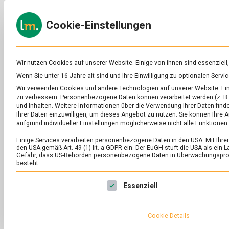
Skip
to
ERNÄH
Cookie-Einstellungen
content
lebens
Das
Online-
Magazin
zu
Wir nutzen Cookies auf unserer Website. Einige von ihnen sind essenziell
Lebensmitteln
Wenn Sie unter 16 Jahre alt sind und Ihre Einwilligung zu optionalen Ser
&
SCHLAGWORT:
JA
Wir verwenden Cookies und andere Technologien auf unserer Website. Eini
Ernährung
zu verbessern.
Personenbezogene Daten können verarbeitet werden (z. B. 
und Inhalten.
Weitere Informationen über die Verwendung Ihrer Daten finde
Ihrer Daten einzuwilligen, um dieses Angebot zu nutzen.
Sie können Ihre A
aufgrund individueller Einstellungen möglicherweise nicht alle Funktionen
Einige Services verarbeiten personenbezogene Daten in den USA. Mit Ihrer E
den USA gemäß Art. 49 (1) lit. a GDPR ein. Der EuGH stuft die USA als ei
Gefahr, dass US-Behörden personenbezogene Daten in Überwachungsprog
besteht.
Es folgt eine Liste der Service-Gruppen, für die eine Ei
Essenziell
Cookie-Details