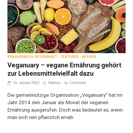
ERNÄHRUNG & GESUNDHEIT
/
FEATURED
/
WISSEN
Veganuary – vegane Ernährung gehört
zur Lebensmittelvielfalt dazu
on
10. Januar 2022
Manon
Comment
Veganuary
–
Die gemeinnützige Organisation „Veganuary“ hat im
vegane
Jahr 2014 den Januar als Monat der veganen
Ernährung
Ernährung ausgerufen. Doch was bedeutet es, wenn
gehört
zur
man sich rein pflanzlich ernäh
Lebensmittelvielfalt
dazu