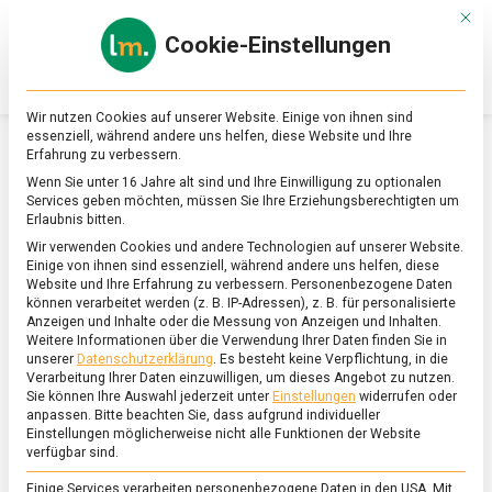
Skip
Mit d
to
Cookie-Einstellungen
content
lebensmittel
Das
Online-
Magazin
Wir nutzen Cookies auf unserer Website. Einige von ihnen sind
zu
essenziell, während andere uns helfen, diese Website und Ihre
Lebensmitteln
Erfahrung zu verbessern.
&
SCHLAGWORT:
JOD
Wenn Sie unter 16 Jahre alt sind und Ihre Einwilligung zu optionalen
Ernährung
Services geben möchten, müssen Sie Ihre Erziehungsberechtigten um
Erlaubnis bitten.
Wir verwenden Cookies und andere Technologien auf unserer Website.
Einige von ihnen sind essenziell, während andere uns helfen, diese
Website und Ihre Erfahrung zu verbessern.
Personenbezogene Daten
können verarbeitet werden (z. B. IP-Adressen), z. B. für personalisierte
Anzeigen und Inhalte oder die Messung von Anzeigen und Inhalten.
Weitere Informationen über die Verwendung Ihrer Daten finden Sie in
unserer
Datenschutzerklärung
.
Es besteht keine Verpflichtung, in die
Verarbeitung Ihrer Daten einzuwilligen, um dieses Angebot zu nutzen.
Sie können Ihre Auswahl jederzeit unter
Einstellungen
widerrufen oder
anpassen.
Bitte beachten Sie, dass aufgrund individueller
Einstellungen möglicherweise nicht alle Funktionen der Website
verfügbar sind.
Einige Services verarbeiten personenbezogene Daten in den USA. Mit