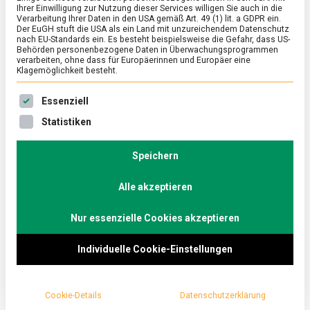
Ihrer Einwilligung zur Nutzung dieser Services willigen Sie auch in die
Verarbeitung Ihrer Daten in den USA gemäß Art. 49 (1) lit. a GDPR ein.
Der EuGH stuft die USA als ein Land mit unzureichendem Datenschutz
ERNÄHRUNG & GESUNDHEIT
/
FEATURED
nach EU-Standards ein. Es besteht beispielsweise die Gefahr, dass US-
Zuckertang: Ernte auf der Meeresfarm
Behörden personenbezogene Daten in Überwachungsprogrammen
verarbeiten, ohne dass für Europäerinnen und Europäer eine
Klagemöglichkeit besteht.
on
27. März 2026
Johannes
Comment
Zuckertang:
Es folgt eine Liste der Service-Gruppen, für die eine Ein
Ernte
Ob im Dashi für Ramen oder für Sushi-Reis, Kombu
Essenziell
auf
bietet den ultimativen Umamigeschmack, vor allem
Statistiken
der
in der japanischen Küche. Als …
Meeresfarm
Speichern
Alle akzeptieren
Nur essenzielle Cookies akzeptieren
Individuelle Cookie-Einstellungen
Cookie-Details
Datenschutzerklärung