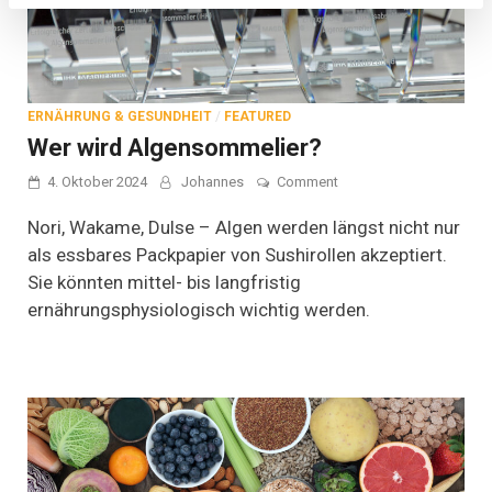
ERNÄHRUNG & GESUNDHEIT
/
FEATURED
Wer wird Algensommelier?
on
4. Oktober 2024
Johannes
Comment
Wer
wird
Nori, Wakame, Dulse – Algen werden längst nicht nur
Algensommelier?
als essbares Packpapier von Sushirollen akzeptiert.
Sie könnten mittel- bis langfristig
ernährungsphysiologisch wichtig werden.