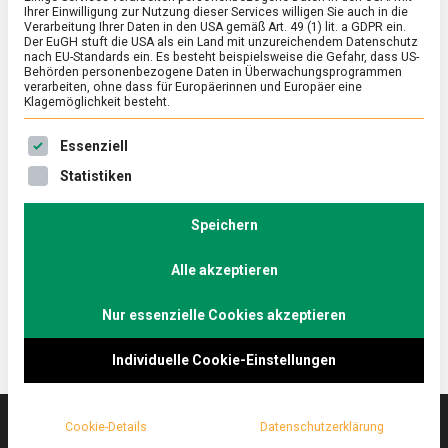
Ihrer Einwilligung zur Nutzung dieser Services willigen Sie auch in die
Verarbeitung Ihrer Daten in den USA gemäß Art. 49 (1) lit. a GDPR ein.
Der EuGH stuft die USA als ein Land mit unzureichendem Datenschutz
FEATURED
/
KULTUR
/
WISSEN
nach EU-Standards ein. Es besteht beispielsweise die Gefahr, dass US-
Kulinarischer Kulturexport: Kochbuch
Behörden personenbezogene Daten in Überwachungsprogrammen
verarbeiten, ohne dass für Europäerinnen und Europäer eine
kurdische Küche
Klagemöglichkeit besteht.
on
30. Juli 2021
Johannes
Comment
Es folgt eine Liste der Service-Gruppen, für die eine Ein
Essenziell
Kulinarischer
Kulturexport:
Hülya Baba, Erzieherin in einer Kreuzberger Kita,
Statistiken
Kochbuch
schreibt ein prämiertes Kurdisches Kochbuch.
kurdische
Darüber, dass Essen nicht nur Politik, sondern auch
Küche
Speichern
Kultur ist, unterhält sich lebensmittelmagazin.de, bei
Alle akzeptieren
einem leckeren kurdischen Frühstück, mit ihr.
Nur essenzielle Cookies akzeptieren
Individuelle Cookie-Einstellungen
Cookie-Details
Datenschutzerklärung