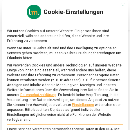
Skip
Mit d
to
Cookie-Einstellungen
content
lebensmittel
Das
Online-
Magazin
Wir nutzen Cookies auf unserer Website. Einige von ihnen sind
zu
essenziell, während andere uns helfen, diese Website und Ihre
Lebensmitteln
Erfahrung zu verbessern.
&
SCHLAGWORT:
JOGHURT
Wenn Sie unter 16 Jahre alt sind und Ihre Einwilligung zu optionalen
Ernährung
Services geben möchten, müssen Sie Ihre Erziehungsberechtigten um
Erlaubnis bitten.
Wir verwenden Cookies und andere Technologien auf unserer Website.
Einige von ihnen sind essenziell, während andere uns helfen, diese
Website und Ihre Erfahrung zu verbessern.
Personenbezogene Daten
können verarbeitet werden (z. B. IP-Adressen), z. B. für personalisierte
Anzeigen und Inhalte oder die Messung von Anzeigen und Inhalten.
Weitere Informationen über die Verwendung Ihrer Daten finden Sie in
unserer
Datenschutzerklärung
.
Es besteht keine Verpflichtung, in die
Verarbeitung Ihrer Daten einzuwilligen, um dieses Angebot zu nutzen.
Sie können Ihre Auswahl jederzeit unter
Einstellungen
widerrufen oder
anpassen.
Bitte beachten Sie, dass aufgrund individueller
Einstellungen möglicherweise nicht alle Funktionen der Website
verfügbar sind.
Einige Services verarbeiten personenbezogene Daten in den USA. Mit