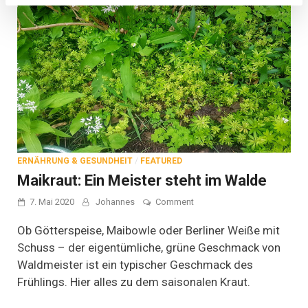
ERNÄHRUNG & GESUNDHEIT
/
FEATURED
Maikraut: Ein Meister steht im Walde
on
7. Mai 2020
Johannes
Comment
Maikraut:
Ein
Ob Götterspeise, Maibowle oder Berliner Weiße mit
Meister
Schuss – der eigentümliche, grüne Geschmack von
steht
Waldmeister ist ein typischer Geschmack des
im
Walde
Frühlings. Hier alles zu dem saisonalen Kraut.