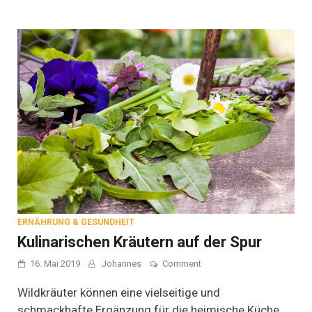
ERNÄHRUNG & GESUNDHEIT
Kulinarischen Kräutern auf der Spur
on
16. Mai 2019
Johannes
Comment
Kulinarischen
Kräutern
Wildkräuter können eine vielseitige und
auf
schmackhafte Ergänzung für die heimische Küche