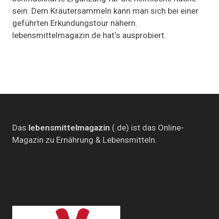
der
sein. Dem Kräutersammeln kann man sich bei einer
Spur
geführten Erkundungstour nähern.
lebensmittelmagazin.de hat‘s ausprobiert.
Das
lebensmittelmagazin
(.de) ist das Online-
Magazin zu Ernährung & Lebensmitteln.