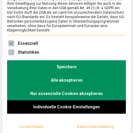
Ihrer Einwilligung zur Nutzung dieser Services willigen Sie auch in die
Verarbeitung Ihrer Daten in den USA gemäß Art. 49 (1) lit. a GDPR ein.
Der EuGH stuft die USA als ein Land mit unzureichendem Datenschutz
ERNÄHRUNG & GESUNDHEIT
/
FEATURED
/
KULTUR
nach EU-Standards ein. Es besteht beispielsweise die Gefahr, dass US-
Frankfurter Grüne Soße – Sieben
Behörden personenbezogene Daten in Überwachungsprogrammen
verarbeiten, ohne dass für Europäerinnen und Europäer eine
Kräuter müsst ihr sein
Klagemöglichkeit besteht.
on
4. August 2023
Johannes
Comment
Es folgt eine Liste der Service-Gruppen, für die eine Ein
Essenziell
Frankfurter
Grüne
Ob mit Ei und Pellkartoffeln oder Schnitzel und
Statistiken
Soße
Bratkartoffeln – Grüne Soße gehört zu den
–
kulinarischen Highlights der Mainmetropole. Wie
Sieben
Speichern
Kräuter
streng jedoch die Auflagen der dazugehörigen
müsst
Alle akzeptieren
geschützten geografischen Angabe sind, erfährt
ihr
sein
Lebensmittelmagazin.de während der Audienz bei
Nur essenzielle Cookies akzeptieren
der Grüne-Soße-Königin.
Individuelle Cookie-Einstellungen
Cookie-Details
Datenschutzerklärung