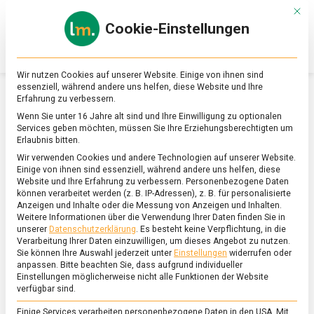
Skip
Mit d
to
Cookie-Einstellungen
content
lebensmittel
Das
Online-
Magazin
Wir nutzen Cookies auf unserer Website. Einige von ihnen sind
zu
essenziell, während andere uns helfen, diese Website und Ihre
Lebensmitteln
Erfahrung zu verbessern.
&
SCHLAGWORT:
KRÄUTER
Wenn Sie unter 16 Jahre alt sind und Ihre Einwilligung zu optionalen
Ernährung
Services geben möchten, müssen Sie Ihre Erziehungsberechtigten um
Erlaubnis bitten.
Wir verwenden Cookies und andere Technologien auf unserer Website.
Einige von ihnen sind essenziell, während andere uns helfen, diese
Website und Ihre Erfahrung zu verbessern.
Personenbezogene Daten
können verarbeitet werden (z. B. IP-Adressen), z. B. für personalisierte
Anzeigen und Inhalte oder die Messung von Anzeigen und Inhalten.
Weitere Informationen über die Verwendung Ihrer Daten finden Sie in
unserer
Datenschutzerklärung
.
Es besteht keine Verpflichtung, in die
Verarbeitung Ihrer Daten einzuwilligen, um dieses Angebot zu nutzen.
Sie können Ihre Auswahl jederzeit unter
Einstellungen
widerrufen oder
anpassen.
Bitte beachten Sie, dass aufgrund individueller
Einstellungen möglicherweise nicht alle Funktionen der Website
verfügbar sind.
Einige Services verarbeiten personenbezogene Daten in den USA. Mit