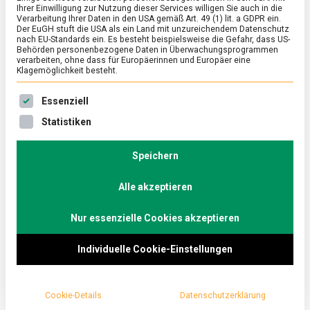
Ihrer Einwilligung zur Nutzung dieser Services willigen Sie auch in die
Verarbeitung Ihrer Daten in den USA gemäß Art. 49 (1) lit. a GDPR ein.
Der EuGH stuft die USA als ein Land mit unzureichendem Datenschutz
ERNÄHRUNG & GESUNDHEIT
/
FEATURED
nach EU-Standards ein. Es besteht beispielsweise die Gefahr, dass US-
Kochen fürs Immunsystem –
Behörden personenbezogene Daten in Überwachungsprogrammen
verarbeiten, ohne dass für Europäerinnen und Europäer eine
Mineralstoffe
Klagemöglichkeit besteht.
on
22. Februar 2022
Manon
Comment
Es folgt eine Liste der Service-Gruppen, für die eine Ein
Essenziell
Kochen
fürs
In der dritten Folge von „Kochen fürs Immunsystem“
Statistiken
Immunsystem
stehen bei Ernährungsberaterin und Köchin Linda
–
Otto die Mineralstoffe im Fokus. Um Zink, Selen,
Mineralstoffe
Speichern
Kupfer und Eisen aufzunehmen, kocht Linda ein
Alle akzeptieren
Schwarzwurzel-Risotto mit Spiegelei und erklärt,
was wo enthalten ist und was man zu der
Nur essenzielle Cookies akzeptieren
Verfügbarkeit der Mineralstoffe noch wissen sollte.
Individuelle Cookie-Einstellungen
Cookie-Details
Datenschutzerklärung