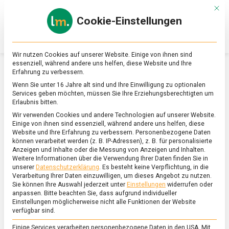
Skip
Mit d
to
Cookie-Einstellungen
content
lebensmittel
Das
Online-
Magazin
Wir nutzen Cookies auf unserer Website. Einige von ihnen sind
zu
essenziell, während andere uns helfen, diese Website und Ihre
Lebensmitteln
Erfahrung zu verbessern.
&
SCHLAGWORT:
KUPFER
Wenn Sie unter 16 Jahre alt sind und Ihre Einwilligung zu optionalen
Ernährung
Services geben möchten, müssen Sie Ihre Erziehungsberechtigten um
Erlaubnis bitten.
Wir verwenden Cookies und andere Technologien auf unserer Website.
Einige von ihnen sind essenziell, während andere uns helfen, diese
Website und Ihre Erfahrung zu verbessern.
Personenbezogene Daten
können verarbeitet werden (z. B. IP-Adressen), z. B. für personalisierte
Anzeigen und Inhalte oder die Messung von Anzeigen und Inhalten.
Weitere Informationen über die Verwendung Ihrer Daten finden Sie in
unserer
Datenschutzerklärung
.
Es besteht keine Verpflichtung, in die
Verarbeitung Ihrer Daten einzuwilligen, um dieses Angebot zu nutzen.
Sie können Ihre Auswahl jederzeit unter
Einstellungen
widerrufen oder
anpassen.
Bitte beachten Sie, dass aufgrund individueller
Einstellungen möglicherweise nicht alle Funktionen der Website
verfügbar sind.
Einige Services verarbeiten personenbezogene Daten in den USA. Mit