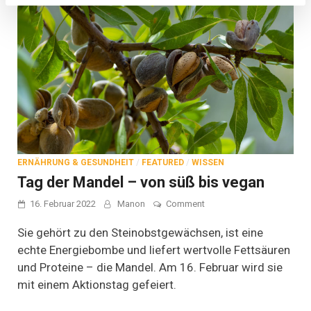
ERNÄHRUNG & GESUNDHEIT
/
FEATURED
/
WISSEN
Tag der Mandel – von süß bis vegan
on
16. Februar 2022
Manon
Comment
Tag
der
Sie gehört zu den Steinobstgewächsen, ist eine
Mandel
echte Energiebombe und liefert wertvolle Fettsäuren
–
und Proteine – die Mandel. Am 16. Februar wird sie
von
süß
mit einem Aktionstag gefeiert.
bis
vegan