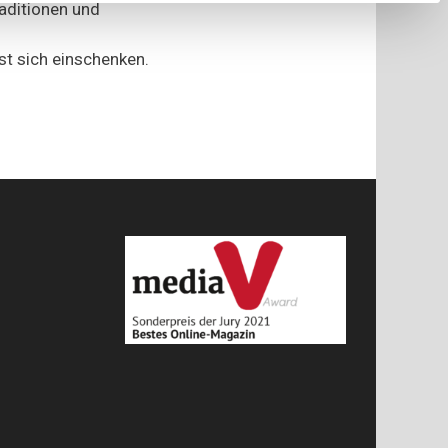
raditionen und
Tea
t sich einschenken.