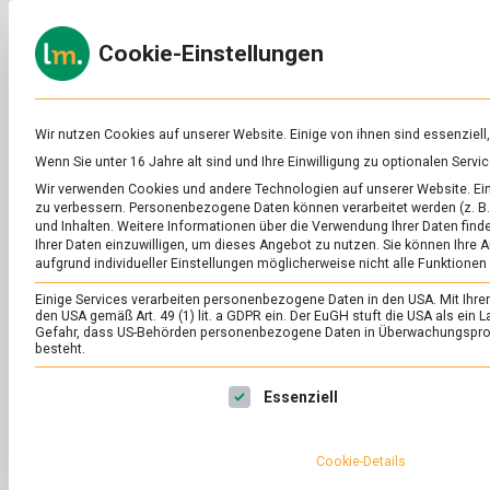
Skip
to
ERNÄH
Cookie-Einstellungen
content
lebens
Das
Online-
Magazin
zu
Wir nutzen Cookies auf unserer Website. Einige von ihnen sind essenziell
Lebensmitteln
Wenn Sie unter 16 Jahre alt sind und Ihre Einwilligung zu optionalen Ser
&
SCHLAGWORT:
LA
Wir verwenden Cookies und andere Technologien auf unserer Website. Eini
Ernährung
zu verbessern.
Personenbezogene Daten können verarbeitet werden (z. B. 
und Inhalten.
Weitere Informationen über die Verwendung Ihrer Daten finde
Ihrer Daten einzuwilligen, um dieses Angebot zu nutzen.
Sie können Ihre A
aufgrund individueller Einstellungen möglicherweise nicht alle Funktionen
Einige Services verarbeiten personenbezogene Daten in den USA. Mit Ihrer E
den USA gemäß Art. 49 (1) lit. a GDPR ein. Der EuGH stuft die USA als ei
Gefahr, dass US-Behörden personenbezogene Daten in Überwachungsprog
besteht.
Es folgt eine Liste der Service-Gruppen, für die eine Ei
Essenziell
Cookie-Details