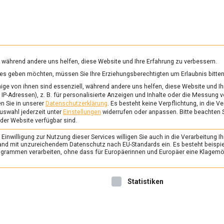
RUNG & GESUNDHEIT
WISSEN
WIRTSCHAFT
KULTU
mittelmagazin
, während andere uns helfen, diese Website und Ihre Erfahrung zu verbessern.
vices geben möchten, müssen Sie Ihre Erziehungsberechtigten um Erlaubnis bitten
PSANG SOUCHONG
ge von ihnen sind essenziell, während andere uns helfen, diese Website und Ih
IP-Adressen), z. B. für personalisierte Anzeigen und Inhalte oder die Messung 
n Sie in unserer
Datenschutzerklärung
.
Es besteht keine Verpflichtung, in die V
uswahl jederzeit unter
Einstellungen
widerrufen oder anpassen.
Bitte beachten 
ERNÄHRUNG & GESUNDHEIT
/
FEAT
 der Website verfügbar sind.
Auf die feine englisc
inwilligung zur Nutzung dieser Services willigen Sie auch in die Verarbeitung Ih
Afternoon Tea
n Land mit unzureichendem Datenschutz nach EU-Standards ein. Es besteht beispi
rammen verarbeiten, ohne dass für Europäerinnen und Europäer eine Klagemög
17. Dezember 2021
Johanne
Teegenuss in höchster Volle
nwilligung erteilt werden kann. Die erste Service-Gruppe ist 
Statistiken
britische Afternoon Tea. Ges
Event und gleichzeitig gast
Gelegenheit, handwerkliche