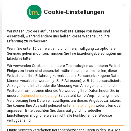
Skip
Mit d
to
Cookie-Einstellungen
content
lebensmittel
Das
Online-
Magazin
Wir nutzen Cookies auf unserer Website. Einige von ihnen sind
zu
essenziell, während andere uns helfen, diese Website und Ihre
Lebensmitteln
Erfahrung zu verbessern.
&
SCHLAGWORT:
LEBENSMITTELABFALL
Wenn Sie unter 16 Jahre alt sind und Ihre Einwilligung zu optionalen
Ernährung
Services geben möchten, müssen Sie Ihre Erziehungsberechtigten um
Erlaubnis bitten.
Wir verwenden Cookies und andere Technologien auf unserer Website.
Einige von ihnen sind essenziell, während andere uns helfen, diese
Website und Ihre Erfahrung zu verbessern.
Personenbezogene Daten
können verarbeitet werden (z. B. IP-Adressen), z. B. für personalisierte
Anzeigen und Inhalte oder die Messung von Anzeigen und Inhalten.
Weitere Informationen über die Verwendung Ihrer Daten finden Sie in
unserer
Datenschutzerklärung
.
Es besteht keine Verpflichtung, in die
Verarbeitung Ihrer Daten einzuwilligen, um dieses Angebot zu nutzen.
Sie können Ihre Auswahl jederzeit unter
Einstellungen
widerrufen oder
anpassen.
Bitte beachten Sie, dass aufgrund individueller
Einstellungen möglicherweise nicht alle Funktionen der Website
verfügbar sind.
Einige Services verarbeiten personenbezogene Daten in den USA. Mit