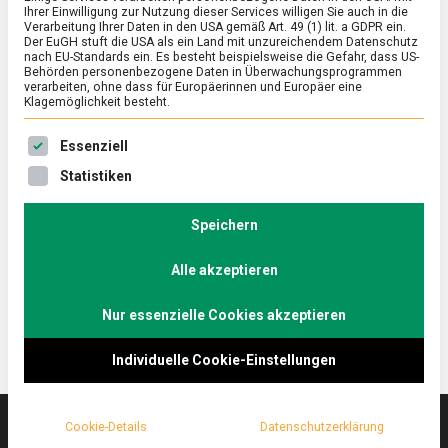
Ihrer Einwilligung zur Nutzung dieser Services willigen Sie auch in die
Verarbeitung Ihrer Daten in den USA gemäß Art. 49 (1) lit. a GDPR ein.
Der EuGH stuft die USA als ein Land mit unzureichendem Datenschutz
FEATURED
/
WIRTSCHAFT
nach EU-Standards ein. Es besteht beispielsweise die Gefahr, dass US-
Von Kreisläufen und
Behörden personenbezogene Daten in Überwachungsprogrammen
verarbeiten, ohne dass für Europäerinnen und Europäer eine
Überschussverwertung
Klagemöglichkeit besteht.
on
13. August 2021
Johannes
Comment
Es folgt eine Liste der Service-Gruppen, für die eine Ein
Essenziell
Von
Kreisläufen
Wider unnötiger Lebensmittelentsorgung gründete
Statistiken
und
Marina Billinger eine Lebensmittelproduzenten-
Überschussverwertung
Plattform zur Erleichterung der Kommunikation,
Speichern
digital und global. Lebensmittelmagazin.de hat mit
Alle akzeptieren
der Mediatorin gesprochen.
Nur essenzielle Cookies akzeptieren
Individuelle Cookie-Einstellungen
Cookie-Details
Datenschutzerklärung