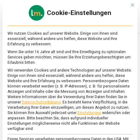
Skip
Mit d
to
Cookie-Einstellungen
content
lebensmittel
Das
Online-
Magazin
Wir nutzen Cookies auf unserer Website. Einige von ihnen sind
zu
essenziell, während andere uns helfen, diese Website und Ihre
Lebensmitteln
Erfahrung zu verbessern.
&
SCHLAGWORT:
LEBKÜCHNEREIEN
Wenn Sie unter 16 Jahre alt sind und Ihre Einwilligung zu optionalen
Ernährung
Services geben möchten, müssen Sie Ihre Erziehungsberechtigten um
Erlaubnis bitten.
Wir verwenden Cookies und andere Technologien auf unserer Website.
Einige von ihnen sind essenziell, während andere uns helfen, diese
Website und Ihre Erfahrung zu verbessern.
Personenbezogene Daten
können verarbeitet werden (z. B. IP-Adressen), z. B. für personalisierte
Anzeigen und Inhalte oder die Messung von Anzeigen und Inhalten.
Weitere Informationen über die Verwendung Ihrer Daten finden Sie in
unserer
Datenschutzerklärung
.
Es besteht keine Verpflichtung, in die
Verarbeitung Ihrer Daten einzuwilligen, um dieses Angebot zu nutzen.
Sie können Ihre Auswahl jederzeit unter
Einstellungen
widerrufen oder
anpassen.
Bitte beachten Sie, dass aufgrund individueller
Einstellungen möglicherweise nicht alle Funktionen der Website
verfügbar sind.
Einige Services verarbeiten personenbezogene Daten in den USA. Mit