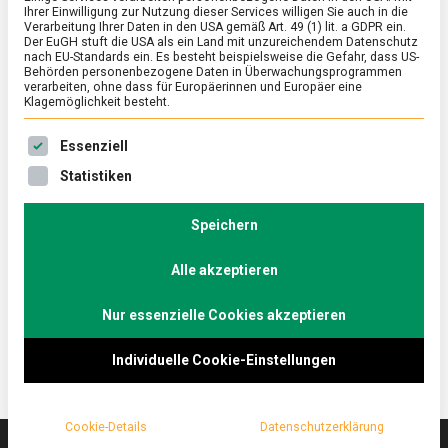
Ihrer Einwilligung zur Nutzung dieser Services willigen Sie auch in die
Verarbeitung Ihrer Daten in den USA gemäß Art. 49 (1) lit. a GDPR ein.
Der EuGH stuft die USA als ein Land mit unzureichendem Datenschutz
ERNÄHRUNG & GESUNDHEIT
/
FEATURED
/
WISSEN
nach EU-Standards ein. Es besteht beispielsweise die Gefahr, dass US-
Für Elise und alle anderen: Nürnberger
Behörden personenbezogene Daten in Überwachungsprogrammen
verarbeiten, ohne dass für Europäerinnen und Europäer eine
Lebkuchen
Klagemöglichkeit besteht.
on
3. Dezember 2021
Johannes
Comment
Es folgt eine Liste der Service-Gruppen, für die eine Ein
Essenziell
Für
Elise
Die fränkische Hauptstadt hält für ihre
Statistiken
und
Besucher:innen eine besondere, süße Köstlichkeit
alle
parat, Nürnberger Lebkuchen. Jetzt in der
anderen:
Speichern
Nürnberger
Vorweihnachtszeit glühen die Öfen im Akkord.
Lebkuchen
Alle akzeptieren
Lebensmittelmagazin.de war im Flagshipstore von
Wicklein Lebkuchen.
Nur essenzielle Cookies akzeptieren
Individuelle Cookie-Einstellungen
Cookie-Details
Datenschutzerklärung