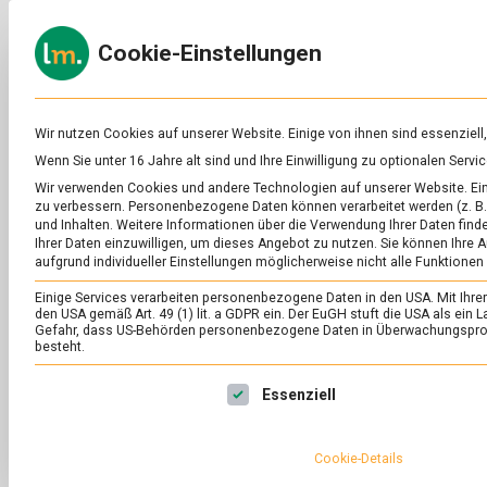
Skip
to
ERNÄH
Cookie-Einstellungen
content
lebens
Das
Online-
Magazin
zu
Wir nutzen Cookies auf unserer Website. Einige von ihnen sind essenziell
Lebensmitteln
Wenn Sie unter 16 Jahre alt sind und Ihre Einwilligung zu optionalen Ser
&
SCHLAGWORT:
LI
Wir verwenden Cookies und andere Technologien auf unserer Website. Eini
Ernährung
zu verbessern.
Personenbezogene Daten können verarbeitet werden (z. B. 
und Inhalten.
Weitere Informationen über die Verwendung Ihrer Daten finde
Ihrer Daten einzuwilligen, um dieses Angebot zu nutzen.
Sie können Ihre A
aufgrund individueller Einstellungen möglicherweise nicht alle Funktionen
Einige Services verarbeiten personenbezogene Daten in den USA. Mit Ihrer E
den USA gemäß Art. 49 (1) lit. a GDPR ein. Der EuGH stuft die USA als ei
Gefahr, dass US-Behörden personenbezogene Daten in Überwachungsprog
besteht.
Es folgt eine Liste der Service-Gruppen, für die eine Ei
Essenziell
Cookie-Details