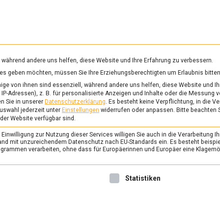
RUNG & GESUNDHEIT
WISSEN
WIRTSCHAFT
KULTU
mittelmagazin
, während andere uns helfen, diese Website und Ihre Erfahrung zu verbessern.
vices geben möchten, müssen Sie Ihre Erziehungsberechtigten um Erlaubnis bitten
METTE
ge von ihnen sind essenziell, während andere uns helfen, diese Website und Ih
IP-Adressen), z. B. für personalisierte Anzeigen und Inhalte oder die Messung 
n Sie in unserer
Datenschutzerklärung
.
Es besteht keine Verpflichtung, in die V
uswahl jederzeit unter
Einstellungen
widerrufen oder anpassen.
Bitte beachten 
ERNÄHRUNG & GESUNDHEIT
/
FEAT
 der Website verfügbar sind.
Eierlikör 2.0 – dassel
inwilligung zur Nutzung dieser Services willigen Sie auch in die Verarbeitung Ih
1. April 2022
Johannes
n Land mit unzureichendem Datenschutz nach EU-Standards ein. Es besteht beispi
rammen verarbeiten, ohne dass für Europäerinnen und Europäer eine Klagemög
Cremig, süß, mit alkoholi
Eierlikör ist ein Relikt aus Ze
nwilligung erteilt werden kann. Die erste Service-Gruppe ist 
Statistiken
Hawaii der letzte Schrei und 
aller Munde war. Das Berline
feiert die Renaissance des Eie