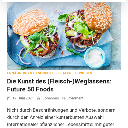
ERNÄHRUNG & GESUNDHEIT
/
FEATURED
/
WISSEN
Die Kunst des (Fleisch-)Weglassens:
Future 50 Foods
on
19. Juni 2021
Johannes
Comment
Die
Kunst
Nicht durch Beschränkungen und Verbote, sondern
des
durch den Anreiz einer kunterbunten Auswahl
(Fleisch-)Weglassens:
internationaler pflanzlicher Lebensmittel mit guter
Future