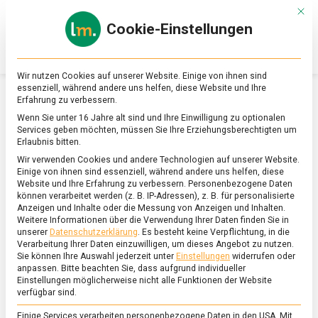
Skip
Mit d
to
Cookie-Einstellungen
content
lebensmittel
Das
Online-
Magazin
Wir nutzen Cookies auf unserer Website. Einige von ihnen sind
zu
essenziell, während andere uns helfen, diese Website und Ihre
Lebensmitteln
Erfahrung zu verbessern.
&
SCHLAGWORT:
LOTUSWURZEL
Wenn Sie unter 16 Jahre alt sind und Ihre Einwilligung zu optionalen
Ernährung
Services geben möchten, müssen Sie Ihre Erziehungsberechtigten um
Erlaubnis bitten.
Wir verwenden Cookies und andere Technologien auf unserer Website.
Einige von ihnen sind essenziell, während andere uns helfen, diese
Website und Ihre Erfahrung zu verbessern.
Personenbezogene Daten
können verarbeitet werden (z. B. IP-Adressen), z. B. für personalisierte
Anzeigen und Inhalte oder die Messung von Anzeigen und Inhalten.
Weitere Informationen über die Verwendung Ihrer Daten finden Sie in
unserer
Datenschutzerklärung
.
Es besteht keine Verpflichtung, in die
Verarbeitung Ihrer Daten einzuwilligen, um dieses Angebot zu nutzen.
Sie können Ihre Auswahl jederzeit unter
Einstellungen
widerrufen oder
anpassen.
Bitte beachten Sie, dass aufgrund individueller
Einstellungen möglicherweise nicht alle Funktionen der Website
verfügbar sind.
Einige Services verarbeiten personenbezogene Daten in den USA. Mit