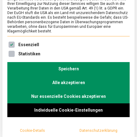
Ihrer Einwilligung zur Nutzung dieser Services willigen Sie auch in die
Verarbeitung Ihrer Daten in den USA gemäß Art. 49 (1) lit. a GDPR ein.
Der EuGH stuft die USA als ein Land mit unzureichendem Datenschutz
ERNÄHRUNG & GESUNDHEIT
/
FEATURED
/
KULTUR
nach EU-Standards ein. Es besteht beispielsweise die Gefahr, dass US-
Knackige Schönheit: Lotos
Behörden personenbezogene Daten in Überwachungsprogrammen
verarbeiten, ohne dass für Europäerinnen und Europäer eine
Klagemöglichkeit besteht.
on
26. Mai 2023
Johannes
Comment
Knackige
Es folgt eine Liste der Service-Gruppen, für die eine Ein
Schönheit:
Ob im Asiafood, als Snack oder im Teich – Lotos und
Essenziell
Lotos
Seerosen bestechen immer mit ihrer Ästhetik. Als
Statistiken
Lebensmittel tauchen sie bereits in der Odyssee,
einem der ersten Werke der abendländischen
Speichern
Literatur auf und während sie heute noch als
exotisch gelten, spielen sie möglicherweise eine
Alle akzeptieren
größere Rolle bei der zukünftigen Ernährung.
Nur essenzielle Cookies akzeptieren
Lebensmittelmagazin.de schaute sich die
Wasserpflanzen näher an.
Individuelle Cookie-Einstellungen
Cookie-Details
Datenschutzerklärung