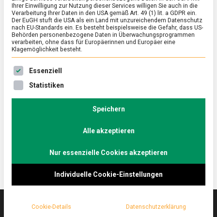
Ihrer Einwilligung zur Nutzung dieser Services willigen Sie auch in die
Verarbeitung Ihrer Daten in den USA gemäß Art. 49 (1) lit. a GDPR ein.
Der EuGH stuft die USA als ein Land mit unzureichendem Datenschutz
ERNÄHRUNG & GESUNDHEIT
/
FEATURED
/
WISSEN
nach EU-Standards ein. Es besteht beispielsweise die Gefahr, dass US-
Offen für alle: der diverse Kühlschrank
Behörden personenbezogene Daten in Überwachungsprogrammen
verarbeiten, ohne dass für Europäerinnen und Europäer eine
Klagemöglichkeit besteht.
on
23. Mai 2025
Johannes
Comment
Offen
Es folgt eine Liste der Service-Gruppen, für die eine Ein
für
Hafer, Mandel, Erbse oder Kuh – diese gerade in
Essenziell
alle:
Berliner Cafés oft gestellte Frage sollte keinen
Statistiken
der
Gegensatz mehr darstellen, zumindest aus der Sicht
diverse
Kühlschrank
der Initiative Milch. Zur Aufklärung darüber steht
Speichern
jetzt ein Kühlschrank mitten in der Mall of Berlin.
Lebensmittelmagazin.de hat mal reingeschaut.
Alle akzeptieren
Nur essenzielle Cookies akzeptieren
Individuelle Cookie-Einstellungen
Cookie-Details
Datenschutzerklärung