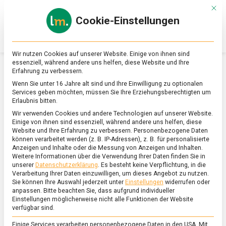
Skip
Mit d
to
Cookie-Einstellungen
content
lebensmittel
Das
Online-
Magazin
Wir nutzen Cookies auf unserer Website. Einige von ihnen sind
zu
essenziell, während andere uns helfen, diese Website und Ihre
Lebensmitteln
Erfahrung zu verbessern.
&
SCHLAGWORT:
MALL OF BERLIN
Wenn Sie unter 16 Jahre alt sind und Ihre Einwilligung zu optionalen
Ernährung
Services geben möchten, müssen Sie Ihre Erziehungsberechtigten um
Erlaubnis bitten.
Wir verwenden Cookies und andere Technologien auf unserer Website.
Einige von ihnen sind essenziell, während andere uns helfen, diese
Website und Ihre Erfahrung zu verbessern.
Personenbezogene Daten
können verarbeitet werden (z. B. IP-Adressen), z. B. für personalisierte
Anzeigen und Inhalte oder die Messung von Anzeigen und Inhalten.
Weitere Informationen über die Verwendung Ihrer Daten finden Sie in
unserer
Datenschutzerklärung
.
Es besteht keine Verpflichtung, in die
Verarbeitung Ihrer Daten einzuwilligen, um dieses Angebot zu nutzen.
Sie können Ihre Auswahl jederzeit unter
Einstellungen
widerrufen oder
anpassen.
Bitte beachten Sie, dass aufgrund individueller
Einstellungen möglicherweise nicht alle Funktionen der Website
verfügbar sind.
Einige Services verarbeiten personenbezogene Daten in den USA. Mit