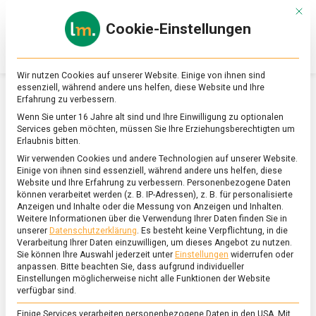
Skip
Mit d
to
Cookie-Einstellungen
content
lebensmittel
Das
Online-
Magazin
Wir nutzen Cookies auf unserer Website. Einige von ihnen sind
zu
essenziell, während andere uns helfen, diese Website und Ihre
Lebensmitteln
Erfahrung zu verbessern.
&
SCHLAGWORT:
MANGAN
Wenn Sie unter 16 Jahre alt sind und Ihre Einwilligung zu optionalen
Ernährung
Services geben möchten, müssen Sie Ihre Erziehungsberechtigten um
Erlaubnis bitten.
Wir verwenden Cookies und andere Technologien auf unserer Website.
Einige von ihnen sind essenziell, während andere uns helfen, diese
Website und Ihre Erfahrung zu verbessern.
Personenbezogene Daten
können verarbeitet werden (z. B. IP-Adressen), z. B. für personalisierte
Anzeigen und Inhalte oder die Messung von Anzeigen und Inhalten.
Weitere Informationen über die Verwendung Ihrer Daten finden Sie in
unserer
Datenschutzerklärung
.
Es besteht keine Verpflichtung, in die
Verarbeitung Ihrer Daten einzuwilligen, um dieses Angebot zu nutzen.
Sie können Ihre Auswahl jederzeit unter
Einstellungen
widerrufen oder
anpassen.
Bitte beachten Sie, dass aufgrund individueller
Einstellungen möglicherweise nicht alle Funktionen der Website
verfügbar sind.
Einige Services verarbeiten personenbezogene Daten in den USA. Mit