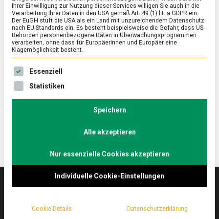
Ihrer Einwilligung zur Nutzung dieser Services willigen Sie auch in die
Verarbeitung Ihrer Daten in den USA gemäß Art. 49 (1) lit. a GDPR ein.
Der EuGH stuft die USA als ein Land mit unzureichendem Datenschutz
ERNÄHRUNG & GESUNDHEIT
/
FEATURED
/
WISSEN
nach EU-Standards ein. Es besteht beispielsweise die Gefahr, dass US-
Tag der Mandel – von süß bis vegan
Behörden personenbezogene Daten in Überwachungsprogrammen
verarbeiten, ohne dass für Europäerinnen und Europäer eine
Klagemöglichkeit besteht.
on
16. Februar 2022
Manon
Comment
Tag
Es folgt eine Liste der Service-Gruppen, für die eine Ein
der
Sie gehört zu den Steinobstgewächsen, ist eine
Essenziell
Mandel
echte Energiebombe und liefert wertvolle Fettsäuren
Statistiken
–
und Proteine – die Mandel. Am 16. Februar wird sie
von
süß
mit einem Aktionstag gefeiert.
Speichern
bis
vegan
Alle akzeptieren
Nur essenzielle Cookies akzeptieren
Individuelle Cookie-Einstellungen
Das
lebensmittelmagazin
(.de) ist das Online-
Cookie-Details
Datenschutzerklärung
Magazin zu Ernährung & Lebensmitteln.