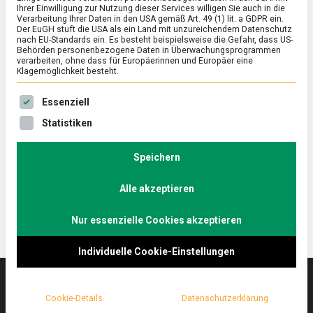
Ihrer Einwilligung zur Nutzung dieser Services willigen Sie auch in die
Verarbeitung Ihrer Daten in den USA gemäß Art. 49 (1) lit. a GDPR ein.
Der EuGH stuft die USA als ein Land mit unzureichendem Datenschutz
ERNÄHRUNG & GESUNDHEIT
/
FEATURED
nach EU-Standards ein. Es besteht beispielsweise die Gefahr, dass US-
Öfter mal was Neues – zu Besuch im
Behörden personenbezogene Daten in Überwachungsprogrammen
verarbeiten, ohne dass für Europäerinnen und Europäer eine
Supermarkt der Zukunft
Klagemöglichkeit besteht.
on
9. September 2022
Johannes
Comment
Es folgt eine Liste der Service-Gruppen, für die eine Ein
Essenziell
Öfter
mal
Im Supermarkt der Zukunft, eigentlich ein
Statistiken
was
Marktforschungsinstitut, gibt es die Produkte, die
Neues
schon morgen im heimischen Einkaufsregal stehen
–
Speichern
zu
könnten. Wir waren in Köln im go2market.
Besuch
Alle akzeptieren
im
Supermarkt
der
Nur essenzielle Cookies akzeptieren
Zukunft
Individuelle Cookie-Einstellungen
Cookie-Details
Datenschutzerklärung
Das
lebensmittelmagazin
(.de) ist das Online-