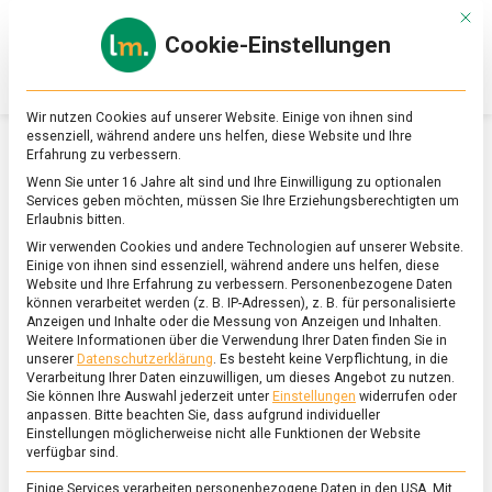
Skip
Mit d
to
Cookie-Einstellungen
content
lebensmittel
Das
Online-
Magazin
Wir nutzen Cookies auf unserer Website. Einige von ihnen sind
zu
essenziell, während andere uns helfen, diese Website und Ihre
Lebensmitteln
Erfahrung zu verbessern.
&
SCHLAGWORT:
MANIOKPOMMES
Wenn Sie unter 16 Jahre alt sind und Ihre Einwilligung zu optionalen
Ernährung
Services geben möchten, müssen Sie Ihre Erziehungsberechtigten um
Erlaubnis bitten.
Wir verwenden Cookies und andere Technologien auf unserer Website.
Einige von ihnen sind essenziell, während andere uns helfen, diese
Website und Ihre Erfahrung zu verbessern.
Personenbezogene Daten
können verarbeitet werden (z. B. IP-Adressen), z. B. für personalisierte
Anzeigen und Inhalte oder die Messung von Anzeigen und Inhalten.
Weitere Informationen über die Verwendung Ihrer Daten finden Sie in
unserer
Datenschutzerklärung
.
Es besteht keine Verpflichtung, in die
Verarbeitung Ihrer Daten einzuwilligen, um dieses Angebot zu nutzen.
Sie können Ihre Auswahl jederzeit unter
Einstellungen
widerrufen oder
anpassen.
Bitte beachten Sie, dass aufgrund individueller
Einstellungen möglicherweise nicht alle Funktionen der Website
verfügbar sind.
Einige Services verarbeiten personenbezogene Daten in den USA. Mit