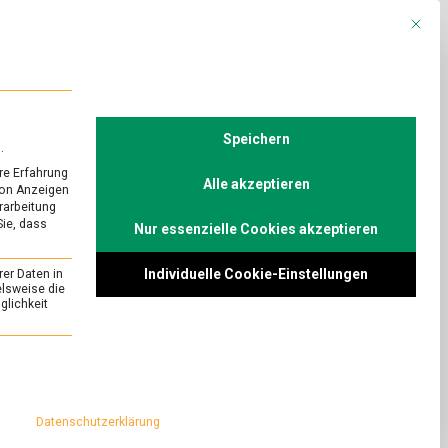
Mit die
R
POLITIK
TV
Speichern
.
re Erfahrung
Alle akzeptieren
von Anzeigen
erarbeitung
Sie, dass
Nur essenzielle Cookies akzeptieren
URED
 Gouda
Individuelle Cookie-Einstellungen
rer Daten in
on
Comment
elsweise die
lichkeit
Bei
den
, kommen einem
Kaaskoppen:
chkekse,
essenziell und kann nicht abgewählt werden.
Gouda
se in den Sinn –
e Gouda, der auf
Datenschutzerklärung
 und