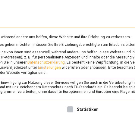
RUNG & GESUNDHEIT
WISSEN
WIRTSCHAFT
KULTU
mittelmagazin
, während andere uns helfen, diese Website und Ihre Erfahrung zu verbessern.
vices geben möchten, müssen Sie Ihre Erziehungsberechtigten um Erlaubnis bitten
RKT
ge von ihnen sind essenziell, während andere uns helfen, diese Website und Ih
IP-Adressen), z. B. für personalisierte Anzeigen und Inhalte oder die Messung 
n Sie in unserer
Datenschutzerklärung
.
Es besteht keine Verpflichtung, in die V
uswahl jederzeit unter
Einstellungen
widerrufen oder anpassen.
Bitte beachten 
ERNÄHRUNG & GESUNDHEIT
/
FEAT
 der Website verfügbar sind.
Bei den Kaaskoppen:
inwilligung zur Nutzung dieser Services willigen Sie auch in die Verarbeitung Ih
18. Juli 2025
Johannes
n Land mit unzureichendem Datenschutz nach EU-Standards ein. Es besteht beispi
rammen verarbeiten, ohne dass für Europäerinnen und Europäer eine Klagemög
Wenn man an Holland denkt
vielleicht zuerst Tulpen, Has
nwilligung erteilt werden kann. Die erste Service-Gruppe ist 
Statistiken
Wohnwagen und natürlich Kä
allen voran der weltberühmt
internationalen Käseplatten