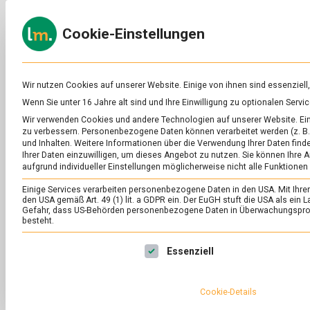
Skip
to
ERNÄH
Cookie-Einstellungen
content
lebens
Das
Online-
Magazin
zu
Wir nutzen Cookies auf unserer Website. Einige von ihnen sind essenziell
Lebensmitteln
Wenn Sie unter 16 Jahre alt sind und Ihre Einwilligung zu optionalen Ser
&
SCHLAGWORT:
MA
Wir verwenden Cookies und andere Technologien auf unserer Website. Eini
Ernährung
zu verbessern.
Personenbezogene Daten können verarbeitet werden (z. B. 
und Inhalten.
Weitere Informationen über die Verwendung Ihrer Daten finde
Ihrer Daten einzuwilligen, um dieses Angebot zu nutzen.
Sie können Ihre A
aufgrund individueller Einstellungen möglicherweise nicht alle Funktionen
Einige Services verarbeiten personenbezogene Daten in den USA. Mit Ihrer E
den USA gemäß Art. 49 (1) lit. a GDPR ein. Der EuGH stuft die USA als ei
Gefahr, dass US-Behörden personenbezogene Daten in Überwachungsprog
besteht.
Es folgt eine Liste der Service-Gruppen, für die eine Ei
Essenziell
Cookie-Details