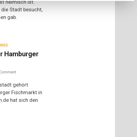
t heimisch ist.
die Stadt besucht,
en gab.
URED
er Hamburger
on
Comment
Für
Frühaufsteher:
stadt gehört
der
ger Fischmarkt in
Hamburger
.de hat sich den
Fischmarkt