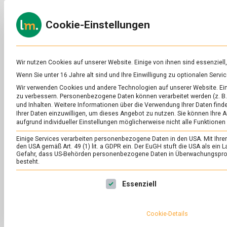
Skip
to
ERNÄH
Cookie-Einstellungen
content
lebens
Das
Online-
Magazin
zu
Wir nutzen Cookies auf unserer Website. Einige von ihnen sind essenziell
Lebensmitteln
Wenn Sie unter 16 Jahre alt sind und Ihre Einwilligung zu optionalen Ser
&
SCHLAGWORT:
ME
Wir verwenden Cookies und andere Technologien auf unserer Website. Eini
Ernährung
zu verbessern.
Personenbezogene Daten können verarbeitet werden (z. B. 
und Inhalten.
Weitere Informationen über die Verwendung Ihrer Daten finde
Ihrer Daten einzuwilligen, um dieses Angebot zu nutzen.
Sie können Ihre A
aufgrund individueller Einstellungen möglicherweise nicht alle Funktionen
Einige Services verarbeiten personenbezogene Daten in den USA. Mit Ihrer E
den USA gemäß Art. 49 (1) lit. a GDPR ein. Der EuGH stuft die USA als ei
Gefahr, dass US-Behörden personenbezogene Daten in Überwachungsprog
besteht.
Es folgt eine Liste der Service-Gruppen, für die eine Ei
Essenziell
Cookie-Details