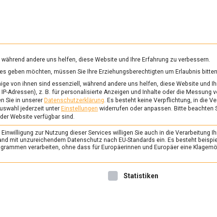
RUNG & GESUNDHEIT
WISSEN
WIRTSCHAFT
KULTU
mittelmagazin
, während andere uns helfen, diese Website und Ihre Erfahrung zu verbessern.
vices geben möchten, müssen Sie Ihre Erziehungsberechtigten um Erlaubnis bitten
ERESTRAUBEN
ge von ihnen sind essenziell, während andere uns helfen, diese Website und Ih
IP-Adressen), z. B. für personalisierte Anzeigen und Inhalte oder die Messung 
n Sie in unserer
Datenschutzerklärung
.
Es besteht keine Verpflichtung, in die V
uswahl jederzeit unter
Einstellungen
widerrufen oder anpassen.
Bitte beachten 
ERNÄHRUNG & GESUNDHEIT
/
FEAT
 der Website verfügbar sind.
Wer wird Algensomme
inwilligung zur Nutzung dieser Services willigen Sie auch in die Verarbeitung Ih
4. Oktober 2024
Johannes
n Land mit unzureichendem Datenschutz nach EU-Standards ein. Es besteht beispi
rammen verarbeiten, ohne dass für Europäerinnen und Europäer eine Klagemög
Nori, Wakame, Dulse – Alge
nicht nur als essbares Packp
nwilligung erteilt werden kann. Die erste Service-Gruppe ist 
Statistiken
Sushirollen akzeptiert. Sie k
langfristig ernährungsphysi
werden.