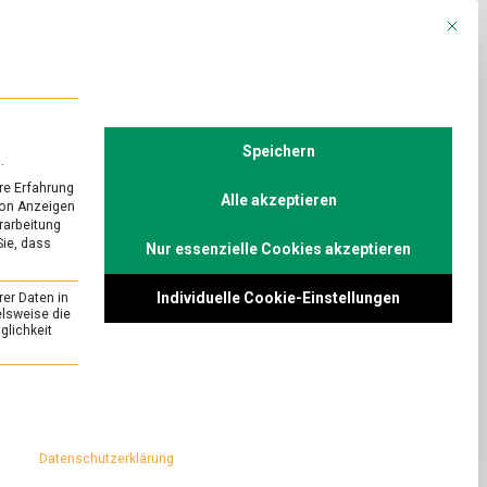
Mit die
R
POLITIK
TV
Speichern
.
re Erfahrung
Alle akzeptieren
von Anzeigen
erarbeitung
Sie, dass
Nur essenzielle Cookies akzeptieren
URED
lier?
Individuelle Cookie-Einstellungen
rer Daten in
on
Comment
elsweise die
lichkeit
Wer
wird
n werden längst
Algensommelier?
apier von
essenziell und kann nicht abgewählt werden.
önnten mittel- bis
ologisch wichtig
Datenschutzerklärung