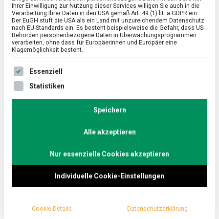
Ihrer Einwilligung zur Nutzung dieser Services willigen Sie auch in die
Verarbeitung Ihrer Daten in den USA gemäß Art. 49 (1) lit. a GDPR ein.
Der EuGH stuft die USA als ein Land mit unzureichendem Datenschutz
POLITIK
/
TV
nach EU-Standards ein. Es besteht beispielsweise die Gefahr, dass US-
Generationenvertrag und
Behörden personenbezogene Daten in Überwachungsprogrammen
verarbeiten, ohne dass für Europäerinnen und Europäer eine
Identitätspolitik – Timon Dzienus
Klagemöglichkeit besteht.
(GRÜNE) und Johannes Winkel (CDU) im
Es folgt eine Liste der Service-Gruppen, für die eine Ein
Essenziell
Küchenkabinett
Statistiken
on
15. September 2023
redaktion
Comment
Generationenvertrag
und
Speichern
In der 21. Folge des „Küchenkabinetts“ diskutieren
Identitätspolitik
Timon Dzienus, Bundessprecher der Grünen Jugend
–
Alle akzeptieren
und Johannes Winkel, Bundesvorsitzender der
Timon
Dzienus
Jungen Union, über den Generationenkonflikt, die
(GRÜNE)
Nur essenzielle Cookies akzeptieren
Migrations- und Außenpolitik sowie die Klimakrise.
und
Johannes
Individuelle Cookie-Einstellungen
Winkel
(CDU)
im
Küchenkabinett
Cookie-Details
Datenschutzerklärung