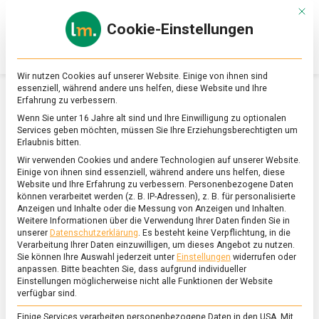
Skip
Mit d
to
Cookie-Einstellungen
content
lebensmittel
Das
Online-
Magazin
Wir nutzen Cookies auf unserer Website. Einige von ihnen sind
zu
essenziell, während andere uns helfen, diese Website und Ihre
Lebensmitteln
Erfahrung zu verbessern.
&
SCHLAGWORT:
MIGRATIONSPOLITIK
Wenn Sie unter 16 Jahre alt sind und Ihre Einwilligung zu optionalen
Ernährung
Services geben möchten, müssen Sie Ihre Erziehungsberechtigten um
Erlaubnis bitten.
Wir verwenden Cookies und andere Technologien auf unserer Website.
Einige von ihnen sind essenziell, während andere uns helfen, diese
Website und Ihre Erfahrung zu verbessern.
Personenbezogene Daten
können verarbeitet werden (z. B. IP-Adressen), z. B. für personalisierte
Anzeigen und Inhalte oder die Messung von Anzeigen und Inhalten.
Weitere Informationen über die Verwendung Ihrer Daten finden Sie in
unserer
Datenschutzerklärung
.
Es besteht keine Verpflichtung, in die
Verarbeitung Ihrer Daten einzuwilligen, um dieses Angebot zu nutzen.
Sie können Ihre Auswahl jederzeit unter
Einstellungen
widerrufen oder
anpassen.
Bitte beachten Sie, dass aufgrund individueller
Einstellungen möglicherweise nicht alle Funktionen der Website
verfügbar sind.
Einige Services verarbeiten personenbezogene Daten in den USA. Mit