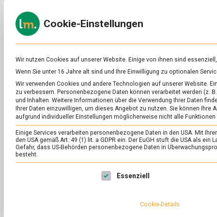
Skip
to
ERNÄH
Cookie-Einstellungen
content
lebens
Das
Online-
Magazin
zu
Wir nutzen Cookies auf unserer Website. Einige von ihnen sind essenziell
Lebensmitteln
Wenn Sie unter 16 Jahre alt sind und Ihre Einwilligung zu optionalen Ser
&
SCHLAGWORT:
MI
Wir verwenden Cookies und andere Technologien auf unserer Website. Eini
Ernährung
zu verbessern.
Personenbezogene Daten können verarbeitet werden (z. B. 
und Inhalten.
Weitere Informationen über die Verwendung Ihrer Daten finde
Ihrer Daten einzuwilligen, um dieses Angebot zu nutzen.
Sie können Ihre A
aufgrund individueller Einstellungen möglicherweise nicht alle Funktionen
Einige Services verarbeiten personenbezogene Daten in den USA. Mit Ihrer E
den USA gemäß Art. 49 (1) lit. a GDPR ein. Der EuGH stuft die USA als ei
Gefahr, dass US-Behörden personenbezogene Daten in Überwachungsprog
besteht.
Es folgt eine Liste der Service-Gruppen, für die eine Ei
Essenziell
Cookie-Details