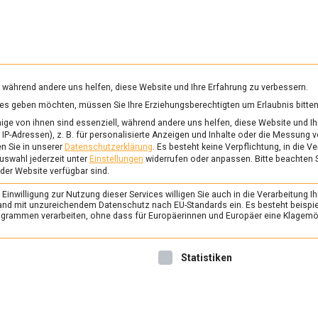
RUNG & GESUNDHEIT
WISSEN
WIRTSCHAFT
KULTU
mittelmagazin
, während andere uns helfen, diese Website und Ihre Erfahrung zu verbessern.
vices geben möchten, müssen Sie Ihre Erziehungsberechtigten um Erlaubnis bitten
KROBIELLES LAB
ge von ihnen sind essenziell, während andere uns helfen, diese Website und Ih
IP-Adressen), z. B. für personalisierte Anzeigen und Inhalte oder die Messung 
n Sie in unserer
Datenschutzerklärung
.
Es besteht keine Verpflichtung, in die V
uswahl jederzeit unter
Einstellungen
widerrufen oder anpassen.
Bitte beachten 
ERNÄHRUNG & GESUNDHEIT
/
FEAT
 der Website verfügbar sind.
Echter Käse ohne Mu
inwilligung zur Nutzung dieser Services willigen Sie auch in die Verarbeitung Ih
2. Dezember 2022
Johannes
n Land mit unzureichendem Datenschutz nach EU-Standards ein. Es besteht beispi
rammen verarbeiten, ohne dass für Europäerinnen und Europäer eine Klagemög
Potentielles Hindernis zum 
Leben ohne Käse ist möglich,
nwilligung erteilt werden kann. Die erste Service-Gruppe ist 
Statistiken
Lebensmittelmagazin.de hat
Start-up Formo gesprochen,
aus dem Bioreaktor herstelle