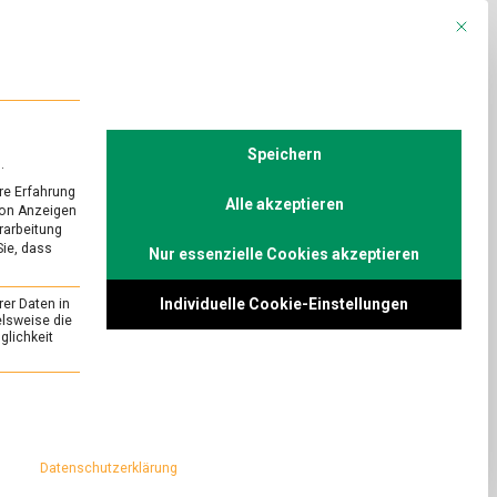
Mit die
R
POLITIK
TV
Speichern
.
re Erfahrung
Alle akzeptieren
von Anzeigen
erarbeitung
Sie, dass
Nur essenzielle Cookies akzeptieren
URED
h?
Individuelle Cookie-Einstellungen
rer Daten in
on
Comment
elsweise die
lichkeit
Echter
Käse
Veganismus: Ein
ohne
 aber sinnlos.
essenziell und kann nicht abgewählt werden.
Muh?
 mit dem Berliner
 die veganen Käse
Datenschutzerklärung
n.