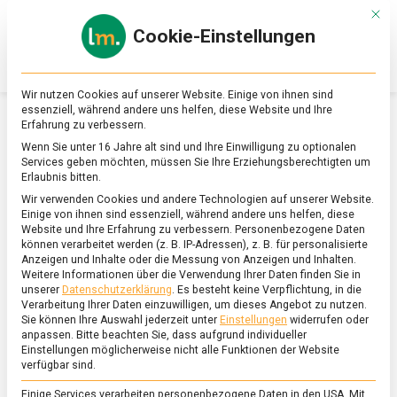
Skip
Mit d
to
Cookie-Einstellungen
content
lebensmittel
Das
Online-
Magazin
Wir nutzen Cookies auf unserer Website. Einige von ihnen sind
zu
essenziell, während andere uns helfen, diese Website und Ihre
Lebensmitteln
Erfahrung zu verbessern.
&
SCHLAGWORT:
MONKEY BRAIN TABLE
Wenn Sie unter 16 Jahre alt sind und Ihre Einwilligung zu optionalen
Ernährung
Services geben möchten, müssen Sie Ihre Erziehungsberechtigten um
Erlaubnis bitten.
Wir verwenden Cookies und andere Technologien auf unserer Website.
Einige von ihnen sind essenziell, während andere uns helfen, diese
Website und Ihre Erfahrung zu verbessern.
Personenbezogene Daten
können verarbeitet werden (z. B. IP-Adressen), z. B. für personalisierte
Anzeigen und Inhalte oder die Messung von Anzeigen und Inhalten.
Weitere Informationen über die Verwendung Ihrer Daten finden Sie in
unserer
Datenschutzerklärung
.
Es besteht keine Verpflichtung, in die
Verarbeitung Ihrer Daten einzuwilligen, um dieses Angebot zu nutzen.
Sie können Ihre Auswahl jederzeit unter
Einstellungen
widerrufen oder
anpassen.
Bitte beachten Sie, dass aufgrund individueller
Einstellungen möglicherweise nicht alle Funktionen der Website
verfügbar sind.
Einige Services verarbeiten personenbezogene Daten in den USA. Mit