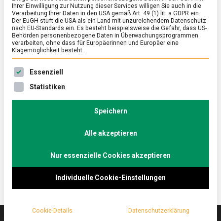
Ihrer Einwilligung zur Nutzung dieser Services willigen Sie auch in die
Verarbeitung Ihrer Daten in den USA gemäß Art. 49 (1) lit. a GDPR ein.
Der EuGH stuft die USA als ein Land mit unzureichendem Datenschutz
ERNÄHRUNG & GESUNDHEIT
/
FEATURED
/
WISSEN
nach EU-Standards ein. Es besteht beispielsweise die Gefahr, dass US-
Reine Geschmackssache
Behörden personenbezogene Daten in Überwachungsprogrammen
verarbeiten, ohne dass für Europäerinnen und Europäer eine
Klagemöglichkeit besteht.
on
22. April 2022
Johannes
Comment
Reine
Es folgt eine Liste der Service-Gruppen, für die eine Ein
Geschmackssache
„Bäh!“ – nicht nur kleine Kinder mäkeln oft am Essen
Essenziell
herum, sondern auch viele Erwachsene pflegen
Statistiken
lebhafte Abneigungen gegen Lebensmittel. Das
Disgusting Food Museum Berlin präsentiert
Speichern
kulinarische Grenzen und lädt dazu ein, diese zu
überwinden. Lebensmittelmagazin.de macht den
Alle akzeptieren
Test.
Nur essenzielle Cookies akzeptieren
Individuelle Cookie-Einstellungen
Cookie-Details
Datenschutzerklärung