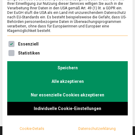
Ihrer Einwilligung zur Nutzung dieser Services willigen Sie auch in die
Verarbeitung Ihrer Daten in den USA gemäß Art. 49 (1) lit. a GDPR ein.
Der EuGH stuft die USA als ein Land mit unzureichendem Datenschutz
ERNÄHRUNG & GESUNDHEIT
/
FEATURED
nach EU-Standards ein. Es besteht beispielsweise die Gefahr, dass US-
Harte Schale, weicher Kern – die
Behörden personenbezogene Daten in Überwachungsprogrammen
verarbeiten, ohne dass für Europäerinnen und Europäer eine
Muschelsaison läuft
Klagemöglichkeit besteht.
on
22. Oktober 2021
Johannes
Comment
Es folgt eine Liste der Service-Gruppen, für die eine Ein
Essenziell
Harte
Schale,
Kaum ist der Sommer vorbei, beginnt die
Statistiken
weicher
Muschelsaison. Die Zubereitungsarten sind
Kern
mannigfaltig, ob mit Pommes, in Kokosmilch oder
–
Speichern
die
auf der Pizza. Lebensmittelmagazin.de hat sich ganz
Muschelsaison
Alle akzeptieren
klassisch „Muscheln Rheinische Art“ in der Kölner
läuft
Altstadt schmecken lassen.
Nur essenzielle Cookies akzeptieren
Individuelle Cookie-Einstellungen
Cookie-Details
Datenschutzerklärung