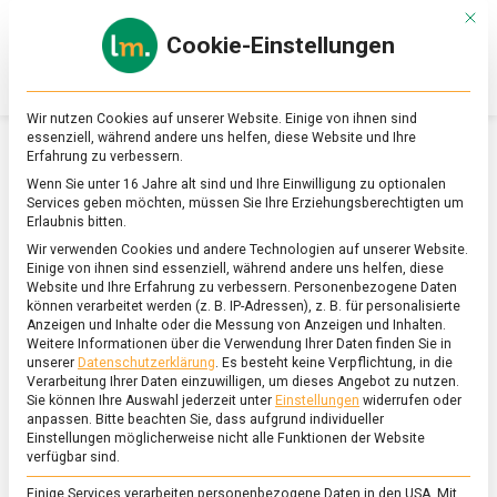
Skip
Mit d
to
Cookie-Einstellungen
content
lebensmittel
Das
Online-
Magazin
Wir nutzen Cookies auf unserer Website. Einige von ihnen sind
zu
essenziell, während andere uns helfen, diese Website und Ihre
Lebensmitteln
Erfahrung zu verbessern.
&
SCHLAGWORT:
MSC
Wenn Sie unter 16 Jahre alt sind und Ihre Einwilligung zu optionalen
Ernährung
Services geben möchten, müssen Sie Ihre Erziehungsberechtigten um
Erlaubnis bitten.
Wir verwenden Cookies und andere Technologien auf unserer Website.
Einige von ihnen sind essenziell, während andere uns helfen, diese
Website und Ihre Erfahrung zu verbessern.
Personenbezogene Daten
können verarbeitet werden (z. B. IP-Adressen), z. B. für personalisierte
Anzeigen und Inhalte oder die Messung von Anzeigen und Inhalten.
Weitere Informationen über die Verwendung Ihrer Daten finden Sie in
unserer
Datenschutzerklärung
.
Es besteht keine Verpflichtung, in die
Verarbeitung Ihrer Daten einzuwilligen, um dieses Angebot zu nutzen.
Sie können Ihre Auswahl jederzeit unter
Einstellungen
widerrufen oder
anpassen.
Bitte beachten Sie, dass aufgrund individueller
Einstellungen möglicherweise nicht alle Funktionen der Website
verfügbar sind.
Einige Services verarbeiten personenbezogene Daten in den USA. Mit