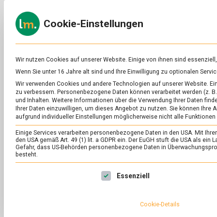
Skip
to
ERNÄH
Cookie-Einstellungen
content
lebens
Das
Online-
Magazin
zu
Wir nutzen Cookies auf unserer Website. Einige von ihnen sind essenziell
Lebensmitteln
Wenn Sie unter 16 Jahre alt sind und Ihre Einwilligung zu optionalen Ser
&
SCHLAGWORT:
MU
Wir verwenden Cookies und andere Technologien auf unserer Website. Eini
Ernährung
zu verbessern.
Personenbezogene Daten können verarbeitet werden (z. B. 
und Inhalten.
Weitere Informationen über die Verwendung Ihrer Daten finde
Ihrer Daten einzuwilligen, um dieses Angebot zu nutzen.
Sie können Ihre A
aufgrund individueller Einstellungen möglicherweise nicht alle Funktionen
Einige Services verarbeiten personenbezogene Daten in den USA. Mit Ihrer E
den USA gemäß Art. 49 (1) lit. a GDPR ein. Der EuGH stuft die USA als ei
Gefahr, dass US-Behörden personenbezogene Daten in Überwachungsprog
besteht.
Es folgt eine Liste der Service-Gruppen, für die eine Ei
Essenziell
Cookie-Details