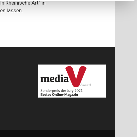
n Rheinische Art“ in
läuft
en lassen.