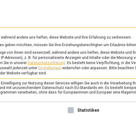
RUNG & GESUNDHEIT
WISSEN
WIRTSCHAFT
KULTU
mittelmagazin
, während andere uns helfen, diese Website und Ihre Erfahrung zu verbessern.
vices geben möchten, müssen Sie Ihre Erziehungsberechtigten um Erlaubnis bitten
SCHELBÄNKE
ge von ihnen sind essenziell, während andere uns helfen, diese Website und Ih
IP-Adressen), z. B. für personalisierte Anzeigen und Inhalte oder die Messung 
n Sie in unserer
Datenschutzerklärung
.
Es besteht keine Verpflichtung, in die V
uswahl jederzeit unter
Einstellungen
widerrufen oder anpassen.
Bitte beachten 
ERNÄHRUNG & GESUNDHEIT
/
FEAT
 der Website verfügbar sind.
Harte Schale, weicher
inwilligung zur Nutzung dieser Services willigen Sie auch in die Verarbeitung Ih
Muschelsaison läuft
n Land mit unzureichendem Datenschutz nach EU-Standards ein. Es besteht beispi
rammen verarbeiten, ohne dass für Europäerinnen und Europäer eine Klagemög
22. Oktober 2021
Johannes
Kaum ist der Sommer vorbei,
nwilligung erteilt werden kann. Die erste Service-Gruppe ist 
Statistiken
Muschelsaison. Die Zubereit
mannigfaltig, ob mit Pomme
oder auf der Pizza. Lebensm