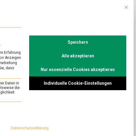
Mit die
R
POLITIK
TV
Speichern
.
re Erfahrung
Alle akzeptieren
von Anzeigen
erarbeitung
Sie, dass
Nur essenzielle Cookies akzeptieren
URED
 Kern – die
Individuelle Cookie-Einstellungen
rer Daten in
elsweise die
lichkeit
on
Comment
Harte
Schale,
 beginnt die
essenziell und kann nicht abgewählt werden.
weicher
ungsarten sind
Kern
s, in Kokosmilch
–
Datenschutzerklärung
die
ittelmagazin.de hat
Muschelsaison