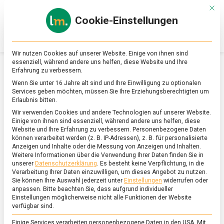
Skip
Mit d
to
Cookie-Einstellungen
content
lebensmittel
Das
Online-
Magazin
Wir nutzen Cookies auf unserer Website. Einige von ihnen sind
zu
essenziell, während andere uns helfen, diese Website und Ihre
Lebensmitteln
Erfahrung zu verbessern.
&
SCHLAGWORT:
NEGRONI
Wenn Sie unter 16 Jahre alt sind und Ihre Einwilligung zu optionalen
Ernährung
Services geben möchten, müssen Sie Ihre Erziehungsberechtigten um
Erlaubnis bitten.
Wir verwenden Cookies und andere Technologien auf unserer Website.
Einige von ihnen sind essenziell, während andere uns helfen, diese
Website und Ihre Erfahrung zu verbessern.
Personenbezogene Daten
können verarbeitet werden (z. B. IP-Adressen), z. B. für personalisierte
Anzeigen und Inhalte oder die Messung von Anzeigen und Inhalten.
Weitere Informationen über die Verwendung Ihrer Daten finden Sie in
unserer
Datenschutzerklärung
.
Es besteht keine Verpflichtung, in die
Verarbeitung Ihrer Daten einzuwilligen, um dieses Angebot zu nutzen.
Sie können Ihre Auswahl jederzeit unter
Einstellungen
widerrufen oder
anpassen.
Bitte beachten Sie, dass aufgrund individueller
Einstellungen möglicherweise nicht alle Funktionen der Website
verfügbar sind.
Einige Services verarbeiten personenbezogene Daten in den USA. Mit