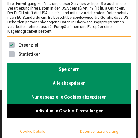
Ihrer Einwilligung zur Nutzung dieser Services willigen Sie auch in die
Verarbeitung Ihrer Daten in den USA gemäß Art. 49 (1) lit. a GDPR ein.
Der EuGH stuft die USA als ein Land mit unzureichendem Datenschutz
FEATURED
/
KULTUR
/
WISSEN
nach EU-Standards ein. Es besteht beispielsweise die Gefahr, dass US-
Nicht nur Magenöffner: der Aperitif
Behörden personenbezogene Daten in Überwachungsprogrammen
verarbeiten, ohne dass für Europäerinnen und Europäer eine
Klagemöglichkeit besteht.
on
23. Juni 2023
Johannes
Comment
Nicht
Es folgt eine Liste der Service-Gruppen, für die eine Ein
nur
Ein Aperitif mit oder ohne Alkohol ist eine schöne
Essenziell
Magenöffner:
Zäsur zwischen Alltag und Abend.
Statistiken
der
Aperitif
Speichern
Alle akzeptieren
Nur essenzielle Cookies akzeptieren
Das
lebensmittelmagazin
(.de) ist das Online-
Individuelle Cookie-Einstellungen
Magazin zu Ernährung & Lebensmitteln.
Cookie-Details
Datenschutzerklärung