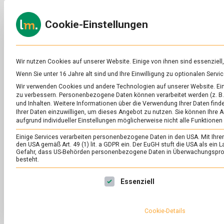
Skip
to
ERNÄH
Cookie-Einstellungen
content
lebens
Das
Online-
Magazin
zu
Wir nutzen Cookies auf unserer Website. Einige von ihnen sind essenziell
Lebensmitteln
Wenn Sie unter 16 Jahre alt sind und Ihre Einwilligung zu optionalen Ser
&
SCHLAGWORT:
NI
Wir verwenden Cookies und andere Technologien auf unserer Website. Eini
Ernährung
zu verbessern.
Personenbezogene Daten können verarbeitet werden (z. B. 
und Inhalten.
Weitere Informationen über die Verwendung Ihrer Daten finde
Ihrer Daten einzuwilligen, um dieses Angebot zu nutzen.
Sie können Ihre A
aufgrund individueller Einstellungen möglicherweise nicht alle Funktionen
Einige Services verarbeiten personenbezogene Daten in den USA. Mit Ihrer E
den USA gemäß Art. 49 (1) lit. a GDPR ein. Der EuGH stuft die USA als ei
Gefahr, dass US-Behörden personenbezogene Daten in Überwachungsprog
besteht.
Es folgt eine Liste der Service-Gruppen, für die eine Ei
Essenziell
Cookie-Details