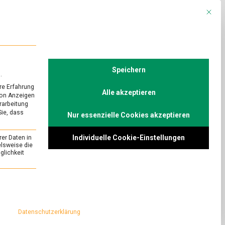
Mit die
R
POLITIK
TV
Speichern
.
re Erfahrung
Alle akzeptieren
von Anzeigen
erarbeitung
Sie, dass
Nur essenzielle Cookies akzeptieren
URED
nd
Individuelle Cookie-Einstellungen
rer Daten in
on
Comment
elsweise die
lichkeit
Vanille
made
shäusern kommt so
in
d Tomaten.
essenziell und kann nicht abgewählt werden.
Holland
an die holländische
ille-Orchideen im
Datenschutzerklärung
en.