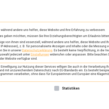
RUNG & GESUNDHEIT
WISSEN
WIRTSCHAFT
KULTU
mittelmagazin
, während andere uns helfen, diese Website und Ihre Erfahrung zu verbessern.
vices geben möchten, müssen Sie Ihre Erziehungsberechtigten um Erlaubnis bitten
EDERLANDE
ge von ihnen sind essenziell, während andere uns helfen, diese Website und Ih
IP-Adressen), z. B. für personalisierte Anzeigen und Inhalte oder die Messung 
n Sie in unserer
Datenschutzerklärung
.
Es besteht keine Verpflichtung, in die V
uswahl jederzeit unter
Einstellungen
widerrufen oder anpassen.
Bitte beachten 
ERNÄHRUNG & GESUNDHEIT
/
FEAT
 der Website verfügbar sind.
Vanille made in Holla
inwilligung zur Nutzung dieser Services willigen Sie auch in die Verarbeitung Ih
11. Juli 2025
Johannes
n Land mit unzureichendem Datenschutz nach EU-Standards ein. Es besteht beispi
rammen verarbeiten, ohne dass für Europäerinnen und Europäer eine Klagemög
Aus holländischen Gewäch
viel mehr als nur Gurken un
nwilligung erteilt werden kann. Die erste Service-Gruppe ist 
Statistiken
Lebensmittelmagazin.de ist 
Küste gefahren, um sich Van
regionalen Anbau anzuschau