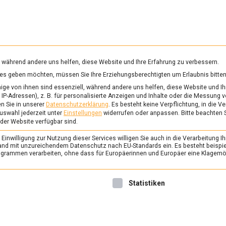
RUNG & GESUNDHEIT
WISSEN
WIRTSCHAFT
KULTU
mittelmagazin
, während andere uns helfen, diese Website und Ihre Erfahrung zu verbessern.
vices geben möchten, müssen Sie Ihre Erziehungsberechtigten um Erlaubnis bitten
KÜRBIS
ge von ihnen sind essenziell, während andere uns helfen, diese Website und Ih
IP-Adressen), z. B. für personalisierte Anzeigen und Inhalte oder die Messung 
n Sie in unserer
Datenschutzerklärung
.
Es besteht keine Verpflichtung, in die V
uswahl jederzeit unter
Einstellungen
widerrufen oder anpassen.
Bitte beachten 
ERNÄHRUNG & GESUNDHEIT
/
FEAT
 der Website verfügbar sind.
Wenn die inneren Wer
inwilligung zur Nutzung dieser Services willigen Sie auch in die Verarbeitung Ih
Steirisches Kürbisker
n Land mit unzureichendem Datenschutz nach EU-Standards ein. Es besteht beispi
rammen verarbeiten, ohne dass für Europäerinnen und Europäer eine Klagemög
5. November 2021
Johannes
Was wäre der Herbst ohne K
nwilligung erteilt werden kann. Die erste Service-Gruppe ist 
Statistiken
Laterne zu Halloween oder 
Aber nicht nur sein saftiges 
kulinarischem Interesse. E