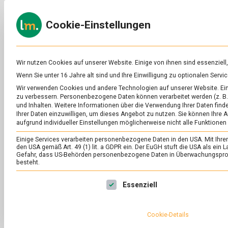
Skip
to
ERNÄH
Cookie-Einstellungen
content
lebens
Das
Online-
Magazin
zu
Wir nutzen Cookies auf unserer Website. Einige von ihnen sind essenziell
Lebensmitteln
Wenn Sie unter 16 Jahre alt sind und Ihre Einwilligung zu optionalen Ser
&
SCHLAGWORT:
ÖL
Wir verwenden Cookies und andere Technologien auf unserer Website. Eini
Ernährung
zu verbessern.
Personenbezogene Daten können verarbeitet werden (z. B. 
und Inhalten.
Weitere Informationen über die Verwendung Ihrer Daten finde
Ihrer Daten einzuwilligen, um dieses Angebot zu nutzen.
Sie können Ihre A
aufgrund individueller Einstellungen möglicherweise nicht alle Funktionen
Einige Services verarbeiten personenbezogene Daten in den USA. Mit Ihrer E
den USA gemäß Art. 49 (1) lit. a GDPR ein. Der EuGH stuft die USA als ei
Gefahr, dass US-Behörden personenbezogene Daten in Überwachungsprog
besteht.
Es folgt eine Liste der Service-Gruppen, für die eine Ei
Essenziell
Cookie-Details