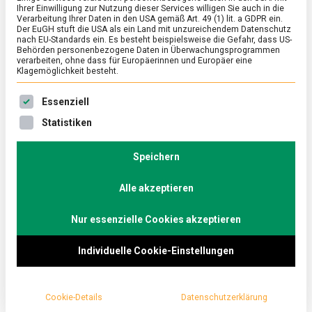
Ihrer Einwilligung zur Nutzung dieser Services willigen Sie auch in die
Verarbeitung Ihrer Daten in den USA gemäß Art. 49 (1) lit. a GDPR ein.
Der EuGH stuft die USA als ein Land mit unzureichendem Datenschutz
ERNÄHRUNG & GESUNDHEIT
/
FEATURED
nach EU-Standards ein. Es besteht beispielsweise die Gefahr, dass US-
Wie kommt das Öl in die Kapsel?
Behörden personenbezogene Daten in Überwachungsprogrammen
verarbeiten, ohne dass für Europäerinnen und Europäer eine
Klagemöglichkeit besteht.
on
19. September 2025
Johannes
Comment
Wie
Es folgt eine Liste der Service-Gruppen, für die eine Ein
kommt
Bei einem Besuch bei Sirio Pharma in Pritzwalk
Essenziell
das
erfahren wir, wie aus wertvollem Fischöl hochwertige
Statistiken
Öl
Omega-3-Softgel-Kapseln entstehen. Mit
in
die
modernster Technik produziert das Werk jedes Jahr
Speichern
Kapsel?
Milliarden Kapseln, die Omega-3-Fettsäuren wie EPA
und DHA zuverlässig schützen – wichtige Nährstoffe
Alle akzeptieren
für Gehirn, Herz und Augen.
Nur essenzielle Cookies akzeptieren
Individuelle Cookie-Einstellungen
Cookie-Details
Datenschutzerklärung