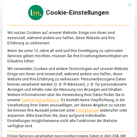
Skip
Mit d
to
Cookie-Einstellungen
content
lebensmittel
Das
Online-
Magazin
Wir nutzen Cookies auf unserer Website. Einige von ihnen sind
zu
essenziell, während andere uns helfen, diese Website und Ihre
Lebensmitteln
Erfahrung zu verbessern.
&
SCHLAGWORT:
OMEGA-3
Wenn Sie unter 16 Jahre alt sind und Ihre Einwilligung zu optionalen
Ernährung
Services geben möchten, müssen Sie Ihre Erziehungsberechtigten um
Erlaubnis bitten.
Wir verwenden Cookies und andere Technologien auf unserer Website.
Einige von ihnen sind essenziell, während andere uns helfen, diese
Website und Ihre Erfahrung zu verbessern.
Personenbezogene Daten
können verarbeitet werden (z. B. IP-Adressen), z. B. für personalisierte
Anzeigen und Inhalte oder die Messung von Anzeigen und Inhalten.
Weitere Informationen über die Verwendung Ihrer Daten finden Sie in
unserer
Datenschutzerklärung
.
Es besteht keine Verpflichtung, in die
Verarbeitung Ihrer Daten einzuwilligen, um dieses Angebot zu nutzen.
Sie können Ihre Auswahl jederzeit unter
Einstellungen
widerrufen oder
anpassen.
Bitte beachten Sie, dass aufgrund individueller
Einstellungen möglicherweise nicht alle Funktionen der Website
verfügbar sind.
Einige Services verarbeiten personenbezogene Daten in den USA. Mit