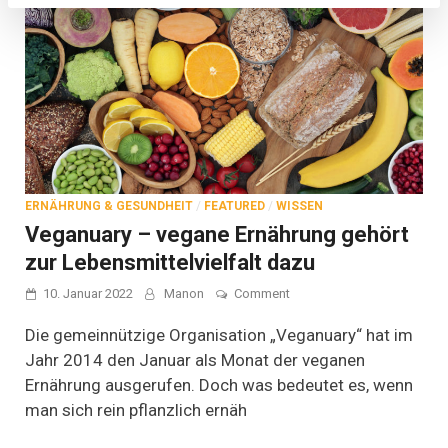
ERNÄHRUNG & GESUNDHEIT
/
FEATURED
/
WISSEN
Veganuary – vegane Ernährung gehört
zur Lebensmittelvielfalt dazu
on
10. Januar 2022
Manon
Comment
Veganuary
–
Die gemeinnützige Organisation „Veganuary“ hat im
vegane
Jahr 2014 den Januar als Monat der veganen
Ernährung
Ernährung ausgerufen. Doch was bedeutet es, wenn
gehört
zur
man sich rein pflanzlich ernäh
Lebensmittelvielfalt
dazu