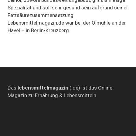
Leinöl,
Spezialität und soll sehr gesund sein aufgrund seiner
das
Fettsäurezusammensetzung.
regionale
Superfood
Lebensmittelmagazin.de war bei der Ölmühle an der
Havel – in Berlin-Kreuzberg.
Das
lebensmittelmagazin
(.de) ist das Online-
Magazin zu Ernährung & Lebensmitteln.