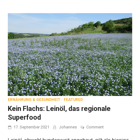
ERNÄHRUNG & GESUNDHEIT
/
FEATURED
Kein Flachs: Leinöl, das regionale
Superfood
on
17. September 2021
Johannes
Comment
Kein
Flachs:
Leinöl, obwohl bundesweit angebaut, gilt als hiesige