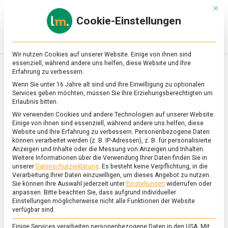
Skip
Mit d
to
Cookie-Einstellungen
content
lebensmittel
Das
Online-
Magazin
Wir nutzen Cookies auf unserer Website. Einige von ihnen sind
zu
essenziell, während andere uns helfen, diese Website und Ihre
Lebensmitteln
Erfahrung zu verbessern.
&
SCHLAGWORT:
OOLONG TEE
Wenn Sie unter 16 Jahre alt sind und Ihre Einwilligung zu optionalen
Ernährung
Services geben möchten, müssen Sie Ihre Erziehungsberechtigten um
Erlaubnis bitten.
Wir verwenden Cookies und andere Technologien auf unserer Website.
Einige von ihnen sind essenziell, während andere uns helfen, diese
Website und Ihre Erfahrung zu verbessern.
Personenbezogene Daten
können verarbeitet werden (z. B. IP-Adressen), z. B. für personalisierte
Anzeigen und Inhalte oder die Messung von Anzeigen und Inhalten.
Weitere Informationen über die Verwendung Ihrer Daten finden Sie in
unserer
Datenschutzerklärung
.
Es besteht keine Verpflichtung, in die
Verarbeitung Ihrer Daten einzuwilligen, um dieses Angebot zu nutzen.
Sie können Ihre Auswahl jederzeit unter
Einstellungen
widerrufen oder
anpassen.
Bitte beachten Sie, dass aufgrund individueller
Einstellungen möglicherweise nicht alle Funktionen der Website
verfügbar sind.
Einige Services verarbeiten personenbezogene Daten in den USA. Mit