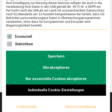
Ihrer Einwilligung zur Nutzung dieser Services willigen Sie auch in die
Verarbeitung Ihrer Daten in den USA gemäß Art. 49 (1) lit. a GDPR ein.
Der EuGH stuft die USA als ein Land mit unzureichendem Datenschutz
ERNÄHRUNG & GESUNDHEIT
/
FEATURED
nach EU-Standards ein. Es besteht beispielsweise die Gefahr, dass US-
Jenseits der Regenbogenfarben –
Behörden personenbezogene Daten in Überwachungsprogrammen
verarbeiten, ohne dass für Europäerinnen und Europäer eine
Boba Tea, original wie in Taiwan
Klagemöglichkeit besteht.
on
6. August 2021
Johannes
Comment
Es folgt eine Liste der Service-Gruppen, für die eine Ein
Essenziell
Jenseits
der
In Berlin ist es schwül-heiß – Zeit für eine
Statistiken
Regenbogenfarben
Erfrischung! Lebensmittelmagazin.de genießt Bubble
–
Tee, eine taiwanesische Spezialität, die hierzulande
Boba
Speichern
Tea,
nicht den besten Ruf hat, zu Unrecht!
original
Alle akzeptieren
wie
in
Taiwan
Nur essenzielle Cookies akzeptieren
Individuelle Cookie-Einstellungen
Cookie-Details
Datenschutzerklärung
Das
lebensmittelmagazin
(.de) ist das Online-