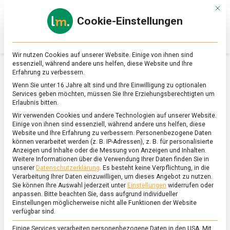
Skip
Mit d
to
Cookie-Einstellungen
content
lebensmittel
Das
Online-
Magazin
Wir nutzen Cookies auf unserer Website. Einige von ihnen sind
zu
essenziell, während andere uns helfen, diese Website und Ihre
Lebensmitteln
Erfahrung zu verbessern.
&
SCHLAGWORT:
ORANGE TOMATEN
Wenn Sie unter 16 Jahre alt sind und Ihre Einwilligung zu optionalen
Ernährung
Services geben möchten, müssen Sie Ihre Erziehungsberechtigten um
Erlaubnis bitten.
Wir verwenden Cookies und andere Technologien auf unserer Website.
Einige von ihnen sind essenziell, während andere uns helfen, diese
Website und Ihre Erfahrung zu verbessern.
Personenbezogene Daten
können verarbeitet werden (z. B. IP-Adressen), z. B. für personalisierte
Anzeigen und Inhalte oder die Messung von Anzeigen und Inhalten.
Weitere Informationen über die Verwendung Ihrer Daten finden Sie in
unserer
Datenschutzerklärung
.
Es besteht keine Verpflichtung, in die
Verarbeitung Ihrer Daten einzuwilligen, um dieses Angebot zu nutzen.
Sie können Ihre Auswahl jederzeit unter
Einstellungen
widerrufen oder
anpassen.
Bitte beachten Sie, dass aufgrund individueller
Einstellungen möglicherweise nicht alle Funktionen der Website
verfügbar sind.
Einige Services verarbeiten personenbezogene Daten in den USA. Mit