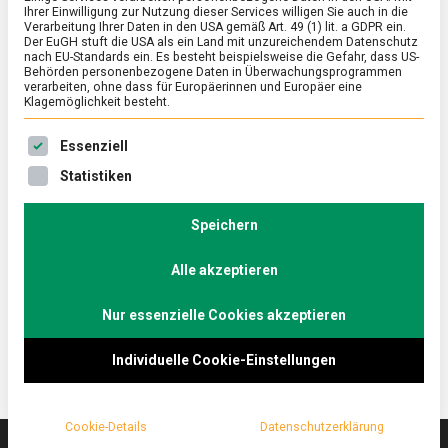
Ihrer Einwilligung zur Nutzung dieser Services willigen Sie auch in die
Verarbeitung Ihrer Daten in den USA gemäß Art. 49 (1) lit. a GDPR ein.
Der EuGH stuft die USA als ein Land mit unzureichendem Datenschutz
ERNÄHRUNG & GESUNDHEIT
/
FEATURED
/
WISSEN
nach EU-Standards ein. Es besteht beispielsweise die Gefahr, dass US-
Die Kunst des (Fleisch-)Weglassens:
Behörden personenbezogene Daten in Überwachungsprogrammen
verarbeiten, ohne dass für Europäerinnen und Europäer eine
Future 50 Foods
Klagemöglichkeit besteht.
on
19. Juni 2021
Johannes
Comment
Es folgt eine Liste der Service-Gruppen, für die eine Ein
Essenziell
Die
Kunst
Nicht durch Beschränkungen und Verbote, sondern
Statistiken
des
durch den Anreiz einer kunterbunten Auswahl
(Fleisch-)Weglassens:
internationaler pflanzlicher Lebensmittel mit guter
Future
Speichern
50
Öko- und Nährstoffbilanz möchte Knorr die
Foods
Alle akzeptieren
Ernährung optimieren. Lebensmittelmagazin.de hat
mit Knorr videokonferiert.
Nur essenzielle Cookies akzeptieren
Individuelle Cookie-Einstellungen
Cookie-Details
Datenschutzerklärung