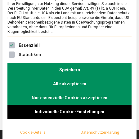
Ihrer Einwilligung zur Nutzung dieser Services willigen Sie auch in die
Verarbeitung Ihrer Daten in den USA gemäß Art. 49 (1) lit. a GDPR ein.
Der EuGH stuft die USA als ein Land mit unzureichendem Datenschutz
ERNÄHRUNG & GESUNDHEIT
/
FEATURED
/
WISSEN
nach EU-Standards ein. Es besteht beispielsweise die Gefahr, dass US-
Die Kunst des (Fleisch-)Weglassens:
Behörden personenbezogene Daten in Überwachungsprogrammen
verarbeiten, ohne dass für Europäerinnen und Europäer eine
Future 50 Foods
Klagemöglichkeit besteht.
on
19. Juni 2021
Johannes
Comment
Es folgt eine Liste der Service-Gruppen, für die eine Ein
Essenziell
Die
Kunst
Nicht durch Beschränkungen und Verbote, sondern
Statistiken
des
durch den Anreiz einer kunterbunten Auswahl
(Fleisch-)Weglassens:
internationaler pflanzlicher Lebensmittel mit guter
Future
Speichern
50
Öko- und Nährstoffbilanz möchte Knorr die
Foods
Alle akzeptieren
Ernährung optimieren. Lebensmittelmagazin.de hat
mit Knorr videokonferiert.
Nur essenzielle Cookies akzeptieren
Individuelle Cookie-Einstellungen
Cookie-Details
Datenschutzerklärung