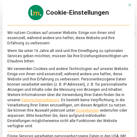
Skip
Mit d
to
Cookie-Einstellungen
content
lebensmittel
Das
Online-
Magazin
Wir nutzen Cookies auf unserer Website. Einige von ihnen sind
zu
essenziell, während andere uns helfen, diese Website und Ihre
Lebensmitteln
Erfahrung zu verbessern.
&
SCHLAGWORT:
PAK CHOI
Wenn Sie unter 16 Jahre alt sind und Ihre Einwilligung zu optionalen
Ernährung
Services geben möchten, müssen Sie Ihre Erziehungsberechtigten um
Erlaubnis bitten.
Wir verwenden Cookies und andere Technologien auf unserer Website.
Einige von ihnen sind essenziell, während andere uns helfen, diese
Website und Ihre Erfahrung zu verbessern.
Personenbezogene Daten
können verarbeitet werden (z. B. IP-Adressen), z. B. für personalisierte
Anzeigen und Inhalte oder die Messung von Anzeigen und Inhalten.
Weitere Informationen über die Verwendung Ihrer Daten finden Sie in
unserer
Datenschutzerklärung
.
Es besteht keine Verpflichtung, in die
Verarbeitung Ihrer Daten einzuwilligen, um dieses Angebot zu nutzen.
Sie können Ihre Auswahl jederzeit unter
Einstellungen
widerrufen oder
anpassen.
Bitte beachten Sie, dass aufgrund individueller
Einstellungen möglicherweise nicht alle Funktionen der Website
verfügbar sind.
Einige Services verarbeiten personenbezogene Daten in den USA. Mit