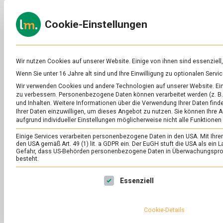
Skip
to
ERNÄH
Cookie-Einstellungen
content
lebens
Das
Online-
Magazin
zu
Wir nutzen Cookies auf unserer Website. Einige von ihnen sind essenziell
Lebensmitteln
Wenn Sie unter 16 Jahre alt sind und Ihre Einwilligung zu optionalen Ser
&
SCHLAGWORT:
PE
Wir verwenden Cookies und andere Technologien auf unserer Website. Eini
Ernährung
zu verbessern.
Personenbezogene Daten können verarbeitet werden (z. B. 
und Inhalten.
Weitere Informationen über die Verwendung Ihrer Daten finde
Ihrer Daten einzuwilligen, um dieses Angebot zu nutzen.
Sie können Ihre A
aufgrund individueller Einstellungen möglicherweise nicht alle Funktionen
Einige Services verarbeiten personenbezogene Daten in den USA. Mit Ihrer E
den USA gemäß Art. 49 (1) lit. a GDPR ein. Der EuGH stuft die USA als ei
Gefahr, dass US-Behörden personenbezogene Daten in Überwachungsprog
besteht.
Es folgt eine Liste der Service-Gruppen, für die eine Ei
Essenziell
Cookie-Details