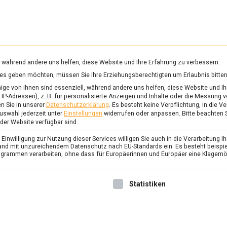
RUNG & GESUNDHEIT
WISSEN
WIRTSCHAFT
KULTU
mittelmagazin
, während andere uns helfen, diese Website und Ihre Erfahrung zu verbessern.
vices geben möchten, müssen Sie Ihre Erziehungsberechtigten um Erlaubnis bitten
RSISCHE BLAUSALZ
ge von ihnen sind essenziell, während andere uns helfen, diese Website und Ih
IP-Adressen), z. B. für personalisierte Anzeigen und Inhalte oder die Messung 
n Sie in unserer
Datenschutzerklärung
.
Es besteht keine Verpflichtung, in die V
uswahl jederzeit unter
Einstellungen
widerrufen oder anpassen.
Bitte beachten 
ERNÄHRUNG & GESUNDHEIT
/
FEAT
 der Website verfügbar sind.
Salz-Vielfalt: nicht n
inwilligung zur Nutzung dieser Services willigen Sie auch in die Verarbeitung Ih
Streuer
n Land mit unzureichendem Datenschutz nach EU-Standards ein. Es besteht beispi
rammen verarbeiten, ohne dass für Europäerinnen und Europäer eine Klagemög
7. Januar 2022
Johannes
Salz macht nicht nur aus fa
nwilligung erteilt werden kann. Die erste Service-Gruppe ist 
Statistiken
schmackhafte Köstlichkeite
auch am heimischen Tisch d
Struktur das Essen zusätzlic