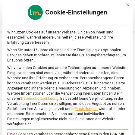
Skip
Mit d
to
Cookie-Einstellungen
content
lebensmittel
Das
Online-
Magazin
Wir nutzen Cookies auf unserer Website. Einige von ihnen sind
zu
essenziell, während andere uns helfen, diese Website und Ihre
Lebensmitteln
Erfahrung zu verbessern.
&
SCHLAGWORT:
PETIT FOURS
Wenn Sie unter 16 Jahre alt sind und Ihre Einwilligung zu optionalen
Ernährung
Services geben möchten, müssen Sie Ihre Erziehungsberechtigten um
Erlaubnis bitten.
Wir verwenden Cookies und andere Technologien auf unserer Website.
Einige von ihnen sind essenziell, während andere uns helfen, diese
Website und Ihre Erfahrung zu verbessern.
Personenbezogene Daten
können verarbeitet werden (z. B. IP-Adressen), z. B. für personalisierte
Anzeigen und Inhalte oder die Messung von Anzeigen und Inhalten.
Weitere Informationen über die Verwendung Ihrer Daten finden Sie in
unserer
Datenschutzerklärung
.
Es besteht keine Verpflichtung, in die
Verarbeitung Ihrer Daten einzuwilligen, um dieses Angebot zu nutzen.
Sie können Ihre Auswahl jederzeit unter
Einstellungen
widerrufen oder
anpassen.
Bitte beachten Sie, dass aufgrund individueller
Einstellungen möglicherweise nicht alle Funktionen der Website
verfügbar sind.
Einige Services verarbeiten personenbezogene Daten in den USA. Mit