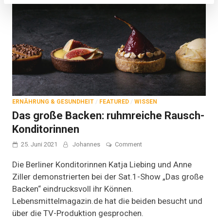
ERNÄHRUNG & GESUNDHEIT
/
FEATURED
/
WISSEN
Das große Backen: ruhmreiche Rausch-
Konditorinnen
on
25. Juni 2021
Johannes
Comment
Das
große
Die Berliner Konditorinnen Katja Liebing und Anne
Backen:
Ziller demonstrierten bei der Sat.1-Show „Das große
ruhmreiche
Backen“ eindrucksvoll ihr Können.
Rausch-
Konditorinnen
Lebensmittelmagazin.de hat die beiden besucht und
über die TV-Produktion gesprochen.