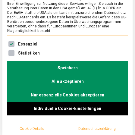
Ihrer Einwilligung zur Nutzung dieser Services willigen Sie auch in die
Verarbeitung Ihrer Daten in den USA gemäß Art. 49 (1) lit. a GDPR ein.
Der EuGH stuft die USA als ein Land mit unzureichendem Datenschutz
ERNÄHRUNG & GESUNDHEIT
/
FEATURED
/
WISSEN
nach EU-Standards ein. Es besteht beispielsweise die Gefahr, dass US-
Auf die feine englische Art – Afternoon
Behörden personenbezogene Daten in Überwachungsprogrammen
verarbeiten, ohne dass für Europäerinnen und Europäer eine
Tea
Klagemöglichkeit besteht.
on
17. Dezember 2021
Johannes
Comment
Es folgt eine Liste der Service-Gruppen, für die eine Ein
Essenziell
Auf
die
Teegenuss in höchster Vollendung, das ist der
Statistiken
feine
britische Afternoon Tea. Gesellschaftliches Event
englische
und gleichzeitig gastronomische Gelegenheit,
Art
Speichern
–
handwerkliches Können und Kreativität angesichts
Afternoon
Alle akzeptieren
der Traditionen und Bräuche zu demonstrieren.
Tea
Lebensmittelmagazin.de lässt sich einschenken.
Nur essenzielle Cookies akzeptieren
Individuelle Cookie-Einstellungen
Cookie-Details
Datenschutzerklärung