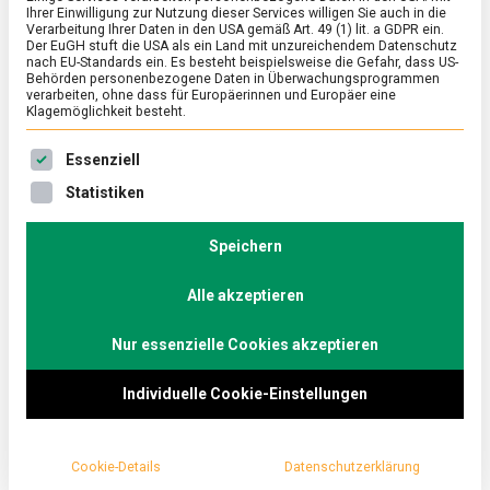
Ihrer Einwilligung zur Nutzung dieser Services willigen Sie auch in die
Verarbeitung Ihrer Daten in den USA gemäß Art. 49 (1) lit. a GDPR ein.
Der EuGH stuft die USA als ein Land mit unzureichendem Datenschutz
ERNÄHRUNG & GESUNDHEIT
/
FEATURED
nach EU-Standards ein. Es besteht beispielsweise die Gefahr, dass US-
Kaffee ist ein Kulturgut
Behörden personenbezogene Daten in Überwachungsprogrammen
verarbeiten, ohne dass für Europäerinnen und Europäer eine
Klagemöglichkeit besteht.
on
1. November 2024
Manon
Comment
Kaffee
Es folgt eine Liste der Service-Gruppen, für die eine Ein
ist
Im Podcast „ErnährungPlus – der FoodCast“ des
Essenziell
ein
Lebensmittelverbands dreht sich alles rund um
Statistiken
Kulturgut
Ernährung und Lebensmittel. In der aktuellen Folge …
Speichern
Alle akzeptieren
Nur essenzielle Cookies akzeptieren
Individuelle Cookie-Einstellungen
Cookie-Details
Datenschutzerklärung