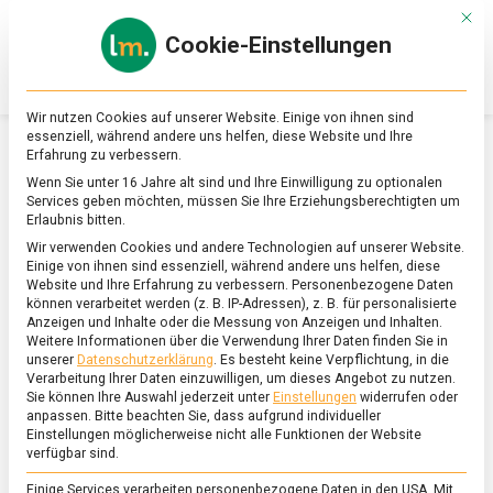
Skip
Mit d
to
Cookie-Einstellungen
content
lebensmittel
Das
Online-
Magazin
Wir nutzen Cookies auf unserer Website. Einige von ihnen sind
zu
essenziell, während andere uns helfen, diese Website und Ihre
Lebensmitteln
Erfahrung zu verbessern.
&
SCHLAGWORT:
PODCAST
Wenn Sie unter 16 Jahre alt sind und Ihre Einwilligung zu optionalen
Ernährung
Services geben möchten, müssen Sie Ihre Erziehungsberechtigten um
Erlaubnis bitten.
Wir verwenden Cookies und andere Technologien auf unserer Website.
Einige von ihnen sind essenziell, während andere uns helfen, diese
Website und Ihre Erfahrung zu verbessern.
Personenbezogene Daten
können verarbeitet werden (z. B. IP-Adressen), z. B. für personalisierte
Anzeigen und Inhalte oder die Messung von Anzeigen und Inhalten.
Weitere Informationen über die Verwendung Ihrer Daten finden Sie in
unserer
Datenschutzerklärung
.
Es besteht keine Verpflichtung, in die
Verarbeitung Ihrer Daten einzuwilligen, um dieses Angebot zu nutzen.
Sie können Ihre Auswahl jederzeit unter
Einstellungen
widerrufen oder
anpassen.
Bitte beachten Sie, dass aufgrund individueller
Einstellungen möglicherweise nicht alle Funktionen der Website
verfügbar sind.
Einige Services verarbeiten personenbezogene Daten in den USA. Mit