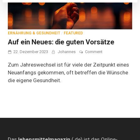
ERNÄHRUNG & GESUNDHEIT
/
FEATURED
Auf ein Neues: die guten Vorsätze
on
22. Dezember 2023
Johannes
Comment
Auf
ein
Zum Jahreswechsel ist für viele der Zeitpunkt eines
Neues:
Neuanfangs gekommen, oft betreffen die Wünsche
die
die eigene Gesundheit.
guten
Vorsätze
Das
lebensmittelmagazin
(.de) ist das Online-