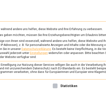
RUNG & GESUNDHEIT
WISSEN
WIRTSCHAFT
KULTU
mittelmagazin
, während andere uns helfen, diese Website und Ihre Erfahrung zu verbessern.
vices geben möchten, müssen Sie Ihre Erziehungsberechtigten um Erlaubnis bitten
MERANZE
ge von ihnen sind essenziell, während andere uns helfen, diese Website und Ih
IP-Adressen), z. B. für personalisierte Anzeigen und Inhalte oder die Messung 
n Sie in unserer
Datenschutzerklärung
.
Es besteht keine Verpflichtung, in die V
uswahl jederzeit unter
Einstellungen
widerrufen oder anpassen.
Bitte beachten 
ERNÄHRUNG & GESUNDHEIT
/
FEAT
 der Website verfügbar sind.
Wenn sich alles zus
inwilligung zur Nutzung dieser Services willigen Sie auch in die Verarbeitung Ih
8. Juli 2022
Johannes
C
n Land mit unzureichendem Datenschutz nach EU-Standards ein. Es besteht beispi
rammen verarbeiten, ohne dass für Europäerinnen und Europäer eine Klagemög
Ein Schluck, ein Bissen und 
zusammen, die Haare stellen 
nwilligung erteilt werden kann. Die erste Service-Gruppe ist 
Statistiken
hat man nicht mehr die Gele
auf Bitteres zu stoßen. Es se
nach. Lebensmittelmagazin.