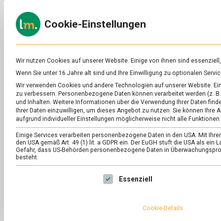
Skip
to
ERNÄH
Cookie-Einstellungen
content
lebens
Das
Online-
Magazin
zu
Wir nutzen Cookies auf unserer Website. Einige von ihnen sind essenziell
Lebensmitteln
Wenn Sie unter 16 Jahre alt sind und Ihre Einwilligung zu optionalen Ser
&
SCHLAGWORT:
PO
Wir verwenden Cookies und andere Technologien auf unserer Website. Eini
Ernährung
zu verbessern.
Personenbezogene Daten können verarbeitet werden (z. B. 
und Inhalten.
Weitere Informationen über die Verwendung Ihrer Daten finde
Ihrer Daten einzuwilligen, um dieses Angebot zu nutzen.
Sie können Ihre A
aufgrund individueller Einstellungen möglicherweise nicht alle Funktionen
Einige Services verarbeiten personenbezogene Daten in den USA. Mit Ihrer E
den USA gemäß Art. 49 (1) lit. a GDPR ein. Der EuGH stuft die USA als ei
Gefahr, dass US-Behörden personenbezogene Daten in Überwachungsprog
besteht.
Es folgt eine Liste der Service-Gruppen, für die eine Ei
Essenziell
Cookie-Details