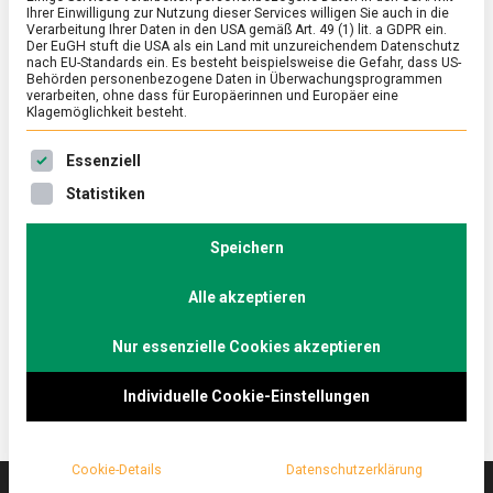
Ihrer Einwilligung zur Nutzung dieser Services willigen Sie auch in die
Verarbeitung Ihrer Daten in den USA gemäß Art. 49 (1) lit. a GDPR ein.
Der EuGH stuft die USA als ein Land mit unzureichendem Datenschutz
ERNÄHRUNG & GESUNDHEIT
/
FEATURED
/
WIRTSCHAFT
nach EU-Standards ein. Es besteht beispielsweise die Gefahr, dass US-
Ganz nach Gusto – die TuttoFood 2021
Behörden personenbezogene Daten in Überwachungsprogrammen
verarbeiten, ohne dass für Europäerinnen und Europäer eine
in Milano
Klagemöglichkeit besteht.
on
29. Oktober 2021
Johannes
Comment
Es folgt eine Liste der Service-Gruppen, für die eine Ein
Essenziell
Ganz
nach
Auf der Mailänder Lebensmittelmesse TuttoFood
Statistiken
Gusto
2021 präsentierten über 600
–
Lebensmittelhersteller:innen ihre Produkte, von
die
Speichern
TuttoFood
Lebensmittelrohstoffen bis zu High-End-
2021
Alle akzeptieren
Delikatessen. Lebensmittelmagazin.de hat sich vor
in
Milano
Ort umgeschaut.
Nur essenzielle Cookies akzeptieren
Individuelle Cookie-Einstellungen
Cookie-Details
Datenschutzerklärung