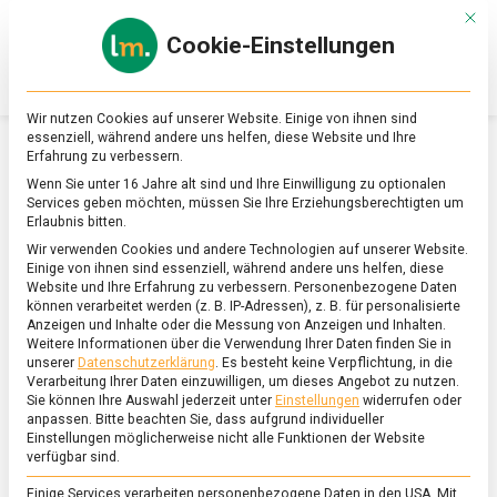
Skip
Mit d
to
Cookie-Einstellungen
content
lebensmittel
Das
Online-
Magazin
Wir nutzen Cookies auf unserer Website. Einige von ihnen sind
zu
essenziell, während andere uns helfen, diese Website und Ihre
Lebensmitteln
Erfahrung zu verbessern.
&
SCHLAGWORT:
POMODORI DI NAPOLI
Wenn Sie unter 16 Jahre alt sind und Ihre Einwilligung zu optionalen
Ernährung
Services geben möchten, müssen Sie Ihre Erziehungsberechtigten um
Erlaubnis bitten.
Wir verwenden Cookies und andere Technologien auf unserer Website.
Einige von ihnen sind essenziell, während andere uns helfen, diese
Website und Ihre Erfahrung zu verbessern.
Personenbezogene Daten
können verarbeitet werden (z. B. IP-Adressen), z. B. für personalisierte
Anzeigen und Inhalte oder die Messung von Anzeigen und Inhalten.
Weitere Informationen über die Verwendung Ihrer Daten finden Sie in
unserer
Datenschutzerklärung
.
Es besteht keine Verpflichtung, in die
Verarbeitung Ihrer Daten einzuwilligen, um dieses Angebot zu nutzen.
Sie können Ihre Auswahl jederzeit unter
Einstellungen
widerrufen oder
anpassen.
Bitte beachten Sie, dass aufgrund individueller
Einstellungen möglicherweise nicht alle Funktionen der Website
verfügbar sind.
Einige Services verarbeiten personenbezogene Daten in den USA. Mit