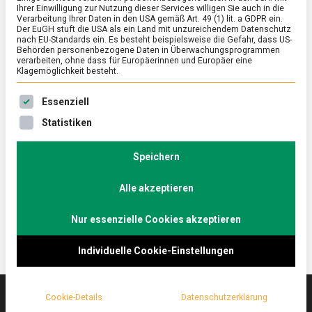
Ihrer Einwilligung zur Nutzung dieser Services willigen Sie auch in die
Verarbeitung Ihrer Daten in den USA gemäß Art. 49 (1) lit. a GDPR ein.
Der EuGH stuft die USA als ein Land mit unzureichendem Datenschutz
ERNÄHRUNG & GESUNDHEIT
/
FEATURED
nach EU-Standards ein. Es besteht beispielsweise die Gefahr, dass US-
Kein Flachs: Leinöl, das regionale
Behörden personenbezogene Daten in Überwachungsprogrammen
verarbeiten, ohne dass für Europäerinnen und Europäer eine
Superfood
Klagemöglichkeit besteht.
on
17. September 2021
Johannes
Comment
Es folgt eine Liste der Service-Gruppen, für die eine Ein
Essenziell
Kein
Flachs:
Leinöl, obwohl bundesweit angebaut, gilt als hiesige
Statistiken
Leinöl,
Spezialität und soll sehr gesund sein aufgrund seiner
das
Fettsäurezusammensetzung.
regionale
Speichern
Superfood
Lebensmittelmagazin.de war bei der Ölmühle an der
Alle akzeptieren
Havel – in Berlin-Kreuzberg.
Nur essenzielle Cookies akzeptieren
Individuelle Cookie-Einstellungen
Cookie-Details
Datenschutzerklärung