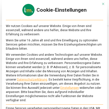
Skip
Mit d
to
Cookie-Einstellungen
content
lebensmittel
Das
Online-
Magazin
Wir nutzen Cookies auf unserer Website. Einige von ihnen sind
zu
essenziell, während andere uns helfen, diese Website und Ihre
Lebensmitteln
Erfahrung zu verbessern.
&
SCHLAGWORT:
PRESSKUCHEN
Wenn Sie unter 16 Jahre alt sind und Ihre Einwilligung zu optionalen
Ernährung
Services geben möchten, müssen Sie Ihre Erziehungsberechtigten um
Erlaubnis bitten.
Wir verwenden Cookies und andere Technologien auf unserer Website.
Einige von ihnen sind essenziell, während andere uns helfen, diese
Website und Ihre Erfahrung zu verbessern.
Personenbezogene Daten
können verarbeitet werden (z. B. IP-Adressen), z. B. für personalisierte
Anzeigen und Inhalte oder die Messung von Anzeigen und Inhalten.
Weitere Informationen über die Verwendung Ihrer Daten finden Sie in
unserer
Datenschutzerklärung
.
Es besteht keine Verpflichtung, in die
Verarbeitung Ihrer Daten einzuwilligen, um dieses Angebot zu nutzen.
Sie können Ihre Auswahl jederzeit unter
Einstellungen
widerrufen oder
anpassen.
Bitte beachten Sie, dass aufgrund individueller
Einstellungen möglicherweise nicht alle Funktionen der Website
verfügbar sind.
Einige Services verarbeiten personenbezogene Daten in den USA. Mit