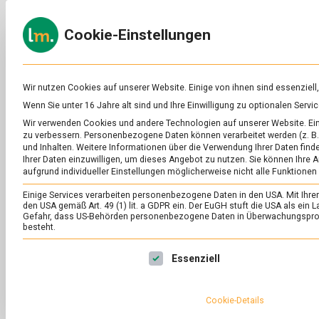
Skip
to
ERNÄH
Cookie-Einstellungen
content
lebens
Das
Online-
Magazin
zu
Wir nutzen Cookies auf unserer Website. Einige von ihnen sind essenziell
Lebensmitteln
Wenn Sie unter 16 Jahre alt sind und Ihre Einwilligung zu optionalen Ser
&
SCHLAGWORT:
RAV
Wir verwenden Cookies und andere Technologien auf unserer Website. Eini
Ernährung
zu verbessern.
Personenbezogene Daten können verarbeitet werden (z. B. 
und Inhalten.
Weitere Informationen über die Verwendung Ihrer Daten finde
Ihrer Daten einzuwilligen, um dieses Angebot zu nutzen.
Sie können Ihre A
aufgrund individueller Einstellungen möglicherweise nicht alle Funktionen
Einige Services verarbeiten personenbezogene Daten in den USA. Mit Ihrer E
den USA gemäß Art. 49 (1) lit. a GDPR ein. Der EuGH stuft die USA als ei
Gefahr, dass US-Behörden personenbezogene Daten in Überwachungsprog
besteht.
Es folgt eine Liste der Service-Gruppen, für die eine Ei
Essenziell
Cookie-Details