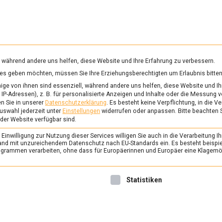
RUNG & GESUNDHEIT
WISSEN
WIRTSCHAFT
KULTU
mittelmagazin
, während andere uns helfen, diese Website und Ihre Erfahrung zu verbessern.
vices geben möchten, müssen Sie Ihre Erziehungsberechtigten um Erlaubnis bitten
IOLI
ge von ihnen sind essenziell, während andere uns helfen, diese Website und Ih
IP-Adressen), z. B. für personalisierte Anzeigen und Inhalte oder die Messung 
n Sie in unserer
Datenschutzerklärung
.
Es besteht keine Verpflichtung, in die V
uswahl jederzeit unter
Einstellungen
widerrufen oder anpassen.
Bitte beachten 
ERNÄHRUNG & GESUNDHEIT
/
FEAT
 der Website verfügbar sind.
Genuss in Hülle und Fül
inwilligung zur Nutzung dieser Services willigen Sie auch in die Verarbeitung Ih
11. Februar 2022
Johannes
n Land mit unzureichendem Datenschutz nach EU-Standards ein. Es besteht beispi
rammen verarbeiten, ohne dass für Europäerinnen und Europäer eine Klagemög
An den Bauchnabel der römi
Venus sollen Tortellini erinn
nwilligung erteilt werden kann. Die erste Service-Gruppe ist 
Statistiken
werden sie dieses Wochene
eigenen Tortellini-Tag gefei
nach Spandau zur Pastamanu