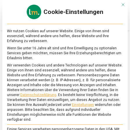
Skip
Mit d
to
Cookie-Einstellungen
content
lebensmittel
Das
Online-
Magazin
Wir nutzen Cookies auf unserer Website. Einige von ihnen sind
zu
essenziell, während andere uns helfen, diese Website und Ihre
Lebensmitteln
Erfahrung zu verbessern.
&
SCHLAGWORT:
ROSÉ RYE
Wenn Sie unter 16 Jahre alt sind und Ihre Einwilligung zu optionalen
Ernährung
Services geben möchten, müssen Sie Ihre Erziehungsberechtigten um
Erlaubnis bitten.
Wir verwenden Cookies und andere Technologien auf unserer Website.
Einige von ihnen sind essenziell, während andere uns helfen, diese
Website und Ihre Erfahrung zu verbessern.
Personenbezogene Daten
können verarbeitet werden (z. B. IP-Adressen), z. B. für personalisierte
Anzeigen und Inhalte oder die Messung von Anzeigen und Inhalten.
Weitere Informationen über die Verwendung Ihrer Daten finden Sie in
unserer
Datenschutzerklärung
.
Es besteht keine Verpflichtung, in die
Verarbeitung Ihrer Daten einzuwilligen, um dieses Angebot zu nutzen.
Sie können Ihre Auswahl jederzeit unter
Einstellungen
widerrufen oder
anpassen.
Bitte beachten Sie, dass aufgrund individueller
Einstellungen möglicherweise nicht alle Funktionen der Website
verfügbar sind.
Einige Services verarbeiten personenbezogene Daten in den USA. Mit