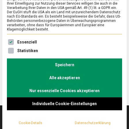
Ihrer Einwilligung zur Nutzung dieser Services willigen Sie auch in die
Verarbeitung Ihrer Daten in den USA gemäß Art. 49 (1) lit. a GDPR ein.
Der EuGH stuft die USA als ein Land mit unzureichendem Datenschutz
FEATURED
/
WISSEN
nach EU-Standards ein. Es besteht beispielsweise die Gefahr, dass US-
Whiskey aus Brandenburg: Rye
Behörden personenbezogene Daten in Überwachungsprogrammen
verarbeiten, ohne dass für Europäerinnen und Europäer eine
Klagemöglichkeit besteht.
on
20. Mai 2021
Johannes
Comment
Whiskey
Es folgt eine Liste der Service-Gruppen, für die eine Ein
aus
Im unteren Spreewald findet man in Schlepzig, etwa
Essenziell
Brandenburg:
eine Stunde von Berlin entfernt, den Stork Club. Hier
Statistiken
Rye
brennen die Spreewood Distillers laut World
Whiskies Awards den besten Roggenwhiskey der
Speichern
Welt. Lebensmittelmagazin.de war vor Ort.
Alle akzeptieren
Nur essenzielle Cookies akzeptieren
Individuelle Cookie-Einstellungen
Cookie-Details
Datenschutzerklärung
Das
lebensmittelmagazin
(.de) ist das Online-