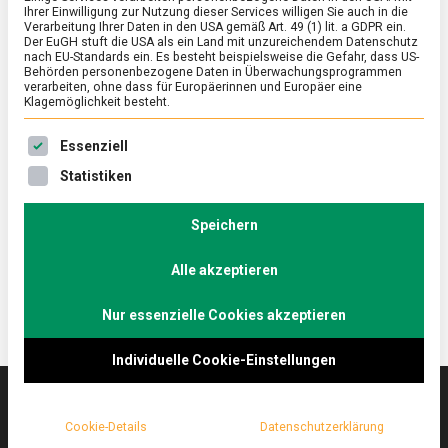
Ihrer Einwilligung zur Nutzung dieser Services willigen Sie auch in die
Verarbeitung Ihrer Daten in den USA gemäß Art. 49 (1) lit. a GDPR ein.
Der EuGH stuft die USA als ein Land mit unzureichendem Datenschutz
ERNÄHRUNG & GESUNDHEIT
/
FEATURED
nach EU-Standards ein. Es besteht beispielsweise die Gefahr, dass US-
Genuss in Hülle und Fülle: Tortellini
Behörden personenbezogene Daten in Überwachungsprogrammen
verarbeiten, ohne dass für Europäerinnen und Europäer eine
Klagemöglichkeit besteht.
on
11. Februar 2022
Johannes
Comment
Genuss
Es folgt eine Liste der Service-Gruppen, für die eine Ein
in
An den Bauchnabel der römischen Liebesgöttin
Essenziell
Hülle
Venus sollen Tortellini erinnern. In den USA werden
Statistiken
und
sie dieses Wochenende mit einem eigenen Tortellini-
Fülle:
Tortellini
Tag gefeiert. Grund genug, nach Spandau zur
Speichern
Pastamanufaktur zu fahren.
Alle akzeptieren
Nur essenzielle Cookies akzeptieren
Individuelle Cookie-Einstellungen
Cookie-Details
Datenschutzerklärung
Das
lebensmittelmagazin
(.de) ist das Online-