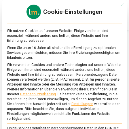
Skip
Mit d
to
Cookie-Einstellungen
content
lebensmittel
Das
Online-
Magazin
Wir nutzen Cookies auf unserer Website. Einige von ihnen sind
zu
essenziell, während andere uns helfen, diese Website und Ihre
Lebensmitteln
Erfahrung zu verbessern.
&
SCHLAGWORT:
ROTE BEETE
Wenn Sie unter 16 Jahre alt sind und Ihre Einwilligung zu optionalen
Ernährung
Services geben möchten, müssen Sie Ihre Erziehungsberechtigten um
Erlaubnis bitten.
Wir verwenden Cookies und andere Technologien auf unserer Website.
Einige von ihnen sind essenziell, während andere uns helfen, diese
Website und Ihre Erfahrung zu verbessern.
Personenbezogene Daten
können verarbeitet werden (z. B. IP-Adressen), z. B. für personalisierte
Anzeigen und Inhalte oder die Messung von Anzeigen und Inhalten.
Weitere Informationen über die Verwendung Ihrer Daten finden Sie in
unserer
Datenschutzerklärung
.
Es besteht keine Verpflichtung, in die
Verarbeitung Ihrer Daten einzuwilligen, um dieses Angebot zu nutzen.
Sie können Ihre Auswahl jederzeit unter
Einstellungen
widerrufen oder
anpassen.
Bitte beachten Sie, dass aufgrund individueller
Einstellungen möglicherweise nicht alle Funktionen der Website
verfügbar sind.
Einige Services verarbeiten personenbezogene Daten in den USA. Mit