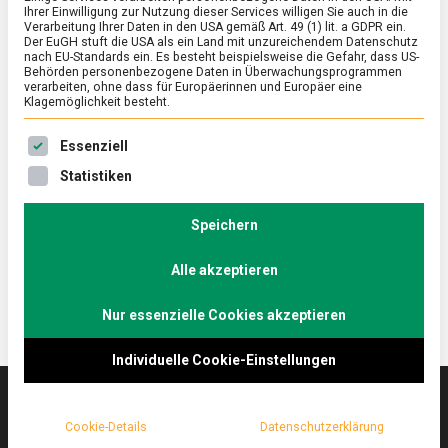
Ihrer Einwilligung zur Nutzung dieser Services willigen Sie auch in die
Verarbeitung Ihrer Daten in den USA gemäß Art. 49 (1) lit. a GDPR ein.
Der EuGH stuft die USA als ein Land mit unzureichendem Datenschutz
ERNÄHRUNG & GESUNDHEIT
/
FEATURED
nach EU-Standards ein. Es besteht beispielsweise die Gefahr, dass US-
Eierlikör 2.0 – dasselbe in „grün”
Behörden personenbezogene Daten in Überwachungsprogrammen
verarbeiten, ohne dass für Europäerinnen und Europäer eine
Klagemöglichkeit besteht.
on
1. April 2022
Johannes
Comment
Eierlikör
Es folgt eine Liste der Service-Gruppen, für die eine Ein
2.0
Cremig, süß, mit alkoholischem Wumms – Eierlikör
Essenziell
–
ist ein Relikt aus Zeiten, als der Toast Hawaii der
Statistiken
dasselbe
letzte Schrei und das „Fräulein“ in aller Munde war.
in
„grün”
Das Berliner Startup Rübbelberg feiert die
Speichern
Renaissance des Eierlikörs, aber in Bio-Qualität.
Alle akzeptieren
Nur essenzielle Cookies akzeptieren
Individuelle Cookie-Einstellungen
Cookie-Details
Datenschutzerklärung
Das
lebensmittelmagazin
(.de) ist das Online-