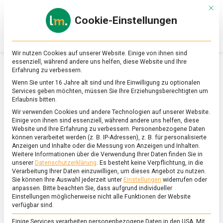
Skip
Mit d
to
Cookie-Einstellungen
content
lebensmittel
Das
Online-
Magazin
Wir nutzen Cookies auf unserer Website. Einige von ihnen sind
zu
essenziell, während andere uns helfen, diese Website und Ihre
Lebensmitteln
Erfahrung zu verbessern.
&
SCHLAGWORT:
RÜBBELBERG
Wenn Sie unter 16 Jahre alt sind und Ihre Einwilligung zu optionalen
Ernährung
Services geben möchten, müssen Sie Ihre Erziehungsberechtigten um
Erlaubnis bitten.
Wir verwenden Cookies und andere Technologien auf unserer Website.
Einige von ihnen sind essenziell, während andere uns helfen, diese
Website und Ihre Erfahrung zu verbessern.
Personenbezogene Daten
können verarbeitet werden (z. B. IP-Adressen), z. B. für personalisierte
Anzeigen und Inhalte oder die Messung von Anzeigen und Inhalten.
Weitere Informationen über die Verwendung Ihrer Daten finden Sie in
unserer
Datenschutzerklärung
.
Es besteht keine Verpflichtung, in die
Verarbeitung Ihrer Daten einzuwilligen, um dieses Angebot zu nutzen.
Sie können Ihre Auswahl jederzeit unter
Einstellungen
widerrufen oder
anpassen.
Bitte beachten Sie, dass aufgrund individueller
Einstellungen möglicherweise nicht alle Funktionen der Website
verfügbar sind.
Einige Services verarbeiten personenbezogene Daten in den USA. Mit