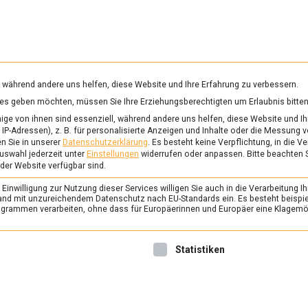
RUNG & GESUNDHEIT
WISSEN
WIRTSCHAFT
KULTU
mittelmagazin
, während andere uns helfen, diese Website und Ihre Erfahrung zu verbessern.
vices geben möchten, müssen Sie Ihre Erziehungsberechtigten um Erlaubnis bitten
CKRUFE
ge von ihnen sind essenziell, während andere uns helfen, diese Website und Ih
IP-Adressen), z. B. für personalisierte Anzeigen und Inhalte oder die Messung 
n Sie in unserer
Datenschutzerklärung
.
Es besteht keine Verpflichtung, in die V
uswahl jederzeit unter
Einstellungen
widerrufen oder anpassen.
Bitte beachten 
ERNÄHRUNG & GESUNDHEIT
/
FEAT
 der Website verfügbar sind.
Schnell bei Lebensmi
inwilligung zur Nutzung dieser Services willigen Sie auch in die Verarbeitung Ih
– das Onlineportal
n Land mit unzureichendem Datenschutz nach EU-Standards ein. Es besteht beispi
rammen verarbeiten, ohne dass für Europäerinnen und Europäer eine Klagemög
Lebensmittelwarnun
28. Juni 2024
Johannes
nwilligung erteilt werden kann. Die erste Service-Gruppe ist 
Statistiken
Böse Überraschung im Glas 
Portal Lebensmittelwarnung.
Verbraucherinnen und Verbr