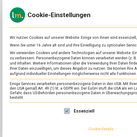
Skip
to
ERNÄH
Cookie-Einstellungen
content
lebens
Das
Online-
Magazin
zu
Wir nutzen Cookies auf unserer Website. Einige von ihnen sind essenziell
Lebensmitteln
Wenn Sie unter 16 Jahre alt sind und Ihre Einwilligung zu optionalen Ser
&
SCHLAGWORT:
RÜ
Wir verwenden Cookies und andere Technologien auf unserer Website. Eini
Ernährung
zu verbessern.
Personenbezogene Daten können verarbeitet werden (z. B. 
und Inhalten.
Weitere Informationen über die Verwendung Ihrer Daten finde
Ihrer Daten einzuwilligen, um dieses Angebot zu nutzen.
Sie können Ihre A
aufgrund individueller Einstellungen möglicherweise nicht alle Funktionen
Einige Services verarbeiten personenbezogene Daten in den USA. Mit Ihrer E
den USA gemäß Art. 49 (1) lit. a GDPR ein. Der EuGH stuft die USA als ei
Gefahr, dass US-Behörden personenbezogene Daten in Überwachungsprog
besteht.
Es folgt eine Liste der Service-Gruppen, für die eine Ei
Essenziell
Cookie-Details