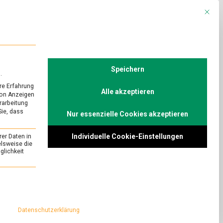
Mit die
R
POLITIK
TV
Speichern
.
re Erfahrung
Alle akzeptieren
von Anzeigen
erarbeitung
Sie, dass
Nur essenzielle Cookies akzeptieren
URED
/
POLITIK
ttelrückrufen
Individuelle Cookie-Einstellungen
rer Daten in
elsweise die
lichkeit
g.de
on
Comment
essenziell und kann nicht abgewählt werden.
Schnell
bei
oder der Dose? Das
Lebensmittelrückrufen
de bietet
–
Datenschutzerklärung
auchern
das