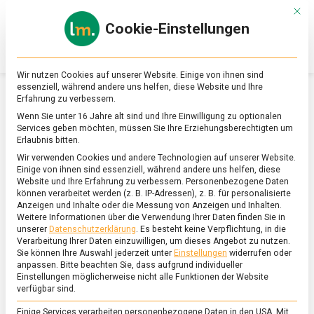
Skip
Mit d
to
Cookie-Einstellungen
content
lebensmittel
Das
Online-
Magazin
Wir nutzen Cookies auf unserer Website. Einige von ihnen sind
zu
essenziell, während andere uns helfen, diese Website und Ihre
Lebensmitteln
Erfahrung zu verbessern.
&
SCHLAGWORT:
RYE MALT
Wenn Sie unter 16 Jahre alt sind und Ihre Einwilligung zu optionalen
Ernährung
Services geben möchten, müssen Sie Ihre Erziehungsberechtigten um
Erlaubnis bitten.
Wir verwenden Cookies und andere Technologien auf unserer Website.
Einige von ihnen sind essenziell, während andere uns helfen, diese
Website und Ihre Erfahrung zu verbessern.
Personenbezogene Daten
können verarbeitet werden (z. B. IP-Adressen), z. B. für personalisierte
Anzeigen und Inhalte oder die Messung von Anzeigen und Inhalten.
Weitere Informationen über die Verwendung Ihrer Daten finden Sie in
unserer
Datenschutzerklärung
.
Es besteht keine Verpflichtung, in die
Verarbeitung Ihrer Daten einzuwilligen, um dieses Angebot zu nutzen.
Sie können Ihre Auswahl jederzeit unter
Einstellungen
widerrufen oder
anpassen.
Bitte beachten Sie, dass aufgrund individueller
Einstellungen möglicherweise nicht alle Funktionen der Website
verfügbar sind.
Einige Services verarbeiten personenbezogene Daten in den USA. Mit