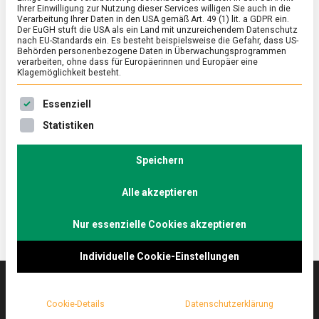
Ihrer Einwilligung zur Nutzung dieser Services willigen Sie auch in die
Verarbeitung Ihrer Daten in den USA gemäß Art. 49 (1) lit. a GDPR ein.
Der EuGH stuft die USA als ein Land mit unzureichendem Datenschutz
FEATURED
/
WISSEN
nach EU-Standards ein. Es besteht beispielsweise die Gefahr, dass US-
Whiskey aus Brandenburg: Rye
Behörden personenbezogene Daten in Überwachungsprogrammen
verarbeiten, ohne dass für Europäerinnen und Europäer eine
Klagemöglichkeit besteht.
on
20. Mai 2021
Johannes
Comment
Whiskey
Es folgt eine Liste der Service-Gruppen, für die eine Ein
aus
Im unteren Spreewald findet man in Schlepzig, etwa
Essenziell
Brandenburg:
eine Stunde von Berlin entfernt, den Stork Club. Hier
Statistiken
Rye
brennen die Spreewood Distillers laut World
Whiskies Awards den besten Roggenwhiskey der
Speichern
Welt. Lebensmittelmagazin.de war vor Ort.
Alle akzeptieren
Nur essenzielle Cookies akzeptieren
Individuelle Cookie-Einstellungen
Cookie-Details
Datenschutzerklärung
Das
lebensmittelmagazin
(.de) ist das Online-