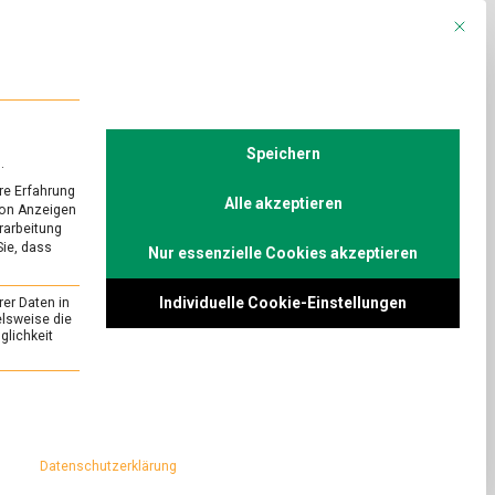
Mit die
R
POLITIK
TV
Speichern
.
re Erfahrung
Alle akzeptieren
von Anzeigen
erarbeitung
Sie, dass
Nur essenzielle Cookies akzeptieren
xport:
Individuelle Cookie-Einstellungen
rer Daten in
Küche
elsweise die
lichkeit
on
Comment
Kulinarischer
Kulturexport:
er Kreuzberger Kita,
essenziell und kann nicht abgewählt werden.
Kochbuch
disches Kochbuch.
kurdische
 Politik, sondern
Küche
Datenschutzerklärung
h