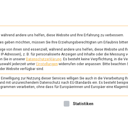
RUNG & GESUNDHEIT
WISSEN
WIRTSCHAFT
KULTU
mittelmagazin
, während andere uns helfen, diese Website und Ihre Erfahrung zu verbessern.
vices geben möchten, müssen Sie Ihre Erziehungsberechtigten um Erlaubnis bitten
J
ge von ihnen sind essenziell, während andere uns helfen, diese Website und Ih
IP-Adressen), z. B. für personalisierte Anzeigen und Inhalte oder die Messung 
n Sie in unserer
Datenschutzerklärung
.
Es besteht keine Verpflichtung, in die V
uswahl jederzeit unter
Einstellungen
widerrufen oder anpassen.
Bitte beachten 
FEATURED
/
KULTUR
/
WISSEN
 der Website verfügbar sind.
Kulinarischer Kulture
inwilligung zur Nutzung dieser Services willigen Sie auch in die Verarbeitung Ih
Kochbuch kurdische 
n Land mit unzureichendem Datenschutz nach EU-Standards ein. Es besteht beispi
rammen verarbeiten, ohne dass für Europäerinnen und Europäer eine Klagemög
30. Juli 2021
Johannes
Hülya Baba, Erzieherin in ein
nwilligung erteilt werden kann. Die erste Service-Gruppe ist 
Statistiken
schreibt ein prämiertes Kur
Darüber, dass Essen nicht nur
auch Kultur ist, unterhält sic