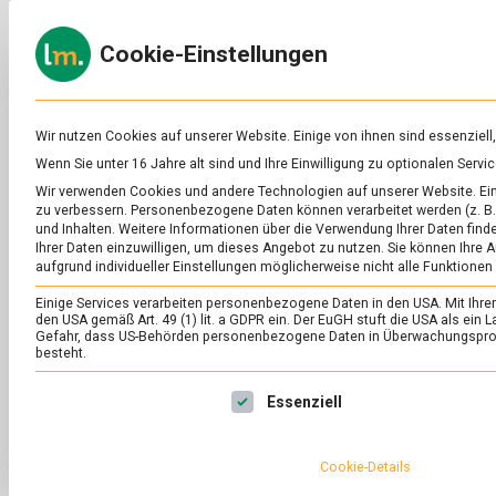
Skip
to
ERNÄH
Cookie-Einstellungen
content
lebens
Das
Online-
Magazin
zu
Wir nutzen Cookies auf unserer Website. Einige von ihnen sind essenziell
Lebensmitteln
Wenn Sie unter 16 Jahre alt sind und Ihre Einwilligung zu optionalen Ser
&
SCHLAGWORT:
SA
Wir verwenden Cookies und andere Technologien auf unserer Website. Eini
Ernährung
zu verbessern.
Personenbezogene Daten können verarbeitet werden (z. B. 
und Inhalten.
Weitere Informationen über die Verwendung Ihrer Daten finde
Ihrer Daten einzuwilligen, um dieses Angebot zu nutzen.
Sie können Ihre A
aufgrund individueller Einstellungen möglicherweise nicht alle Funktionen
Einige Services verarbeiten personenbezogene Daten in den USA. Mit Ihrer E
den USA gemäß Art. 49 (1) lit. a GDPR ein. Der EuGH stuft die USA als ei
Gefahr, dass US-Behörden personenbezogene Daten in Überwachungsprog
besteht.
Es folgt eine Liste der Service-Gruppen, für die eine Ei
Essenziell
Cookie-Details