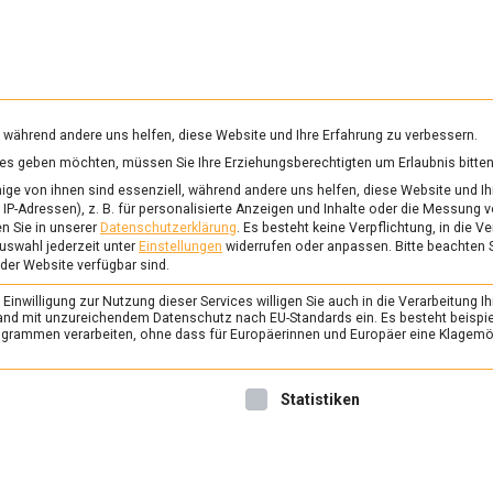
RUNG & GESUNDHEIT
WISSEN
WIRTSCHAFT
KULTU
mittelmagazin
, während andere uns helfen, diese Website und Ihre Erfahrung zu verbessern.
vices geben möchten, müssen Sie Ihre Erziehungsberechtigten um Erlaubnis bitten
HNITTKÄSE
ge von ihnen sind essenziell, während andere uns helfen, diese Website und Ih
IP-Adressen), z. B. für personalisierte Anzeigen und Inhalte oder die Messung 
n Sie in unserer
Datenschutzerklärung
.
Es besteht keine Verpflichtung, in die V
uswahl jederzeit unter
Einstellungen
widerrufen oder anpassen.
Bitte beachten 
ERNÄHRUNG & GESUNDHEIT
/
FEAT
 der Website verfügbar sind.
Echter Käse ohne Mu
inwilligung zur Nutzung dieser Services willigen Sie auch in die Verarbeitung Ih
2. Dezember 2022
Johannes
n Land mit unzureichendem Datenschutz nach EU-Standards ein. Es besteht beispi
rammen verarbeiten, ohne dass für Europäerinnen und Europäer eine Klagemög
Potentielles Hindernis zum 
Leben ohne Käse ist möglich,
nwilligung erteilt werden kann. Die erste Service-Gruppe ist 
Statistiken
Lebensmittelmagazin.de hat
Start-up Formo gesprochen,
aus dem Bioreaktor herstelle