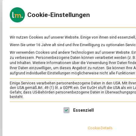
Skip
to
ERNÄH
Cookie-Einstellungen
content
lebens
Das
Online-
Magazin
zu
Wir nutzen Cookies auf unserer Website. Einige von ihnen sind essenziell
Lebensmitteln
Wenn Sie unter 16 Jahre alt sind und Ihre Einwilligung zu optionalen Ser
&
SCHLAGWORT:
SC
Wir verwenden Cookies und andere Technologien auf unserer Website. Eini
Ernährung
zu verbessern.
Personenbezogene Daten können verarbeitet werden (z. B. 
und Inhalten.
Weitere Informationen über die Verwendung Ihrer Daten finde
Ihrer Daten einzuwilligen, um dieses Angebot zu nutzen.
Sie können Ihre A
aufgrund individueller Einstellungen möglicherweise nicht alle Funktionen
Einige Services verarbeiten personenbezogene Daten in den USA. Mit Ihrer E
den USA gemäß Art. 49 (1) lit. a GDPR ein. Der EuGH stuft die USA als ei
Gefahr, dass US-Behörden personenbezogene Daten in Überwachungsprog
besteht.
Es folgt eine Liste der Service-Gruppen, für die eine Ei
Essenziell
Cookie-Details