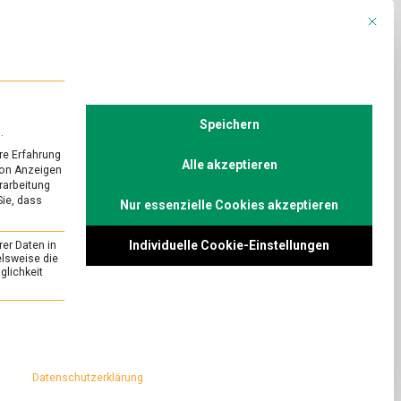
Mit die
R
POLITIK
TV
Speichern
.
re Erfahrung
Alle akzeptieren
von Anzeigen
erarbeitung
Sie, dass
Nur essenzielle Cookies akzeptieren
URED
h?
Individuelle Cookie-Einstellungen
rer Daten in
on
Comment
elsweise die
lichkeit
Echter
Käse
Veganismus: Ein
ohne
 aber sinnlos.
essenziell und kann nicht abgewählt werden.
Muh?
 mit dem Berliner
 die veganen Käse
Datenschutzerklärung
n.