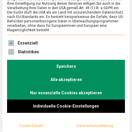
Ihrer Einwilligung zur Nutzung dieser Services willigen Sie auch in die
Verarbeitung Ihrer Daten in den USA gemäß Art. 49 (1) lit. a GDPR ein.
Der EuGH stuft die USA als ein Land mit unzureichendem Datenschutz
ERNÄHRUNG & GESUNDHEIT
/
FEATURED
nach EU-Standards ein. Es besteht beispielsweise die Gefahr, dass US-
Wieder den Löwen zum Fraß
Behörden personenbezogene Daten in Überwachungsprogrammen
verarbeiten, ohne dass für Europäerinnen und Europäer eine
vorgeworfen: das Food Innovation
Klagemöglichkeit besteht.
Camp ’26
Es folgt eine Liste der Service-Gruppen, für die eine Ein
Essenziell
zu
26. Juni 2026
Johannes
2 Kommentare
Statistiken
Wieder
den
Heute noch in Hamburg, vielleicht morgen schon im
Löwen
Speichern
heimischen Supermarktregal. Beim achten Food
zum
Innovation Camp in der Hamburger Handelskammer
Fraß
vorgeworfen:
Alle akzeptieren
pitchen …
das
Food
Nur essenzielle Cookies akzeptieren
Innovation
Camp
’26
Individuelle Cookie-Einstellungen
Cookie-Details
Datenschutzerklärung