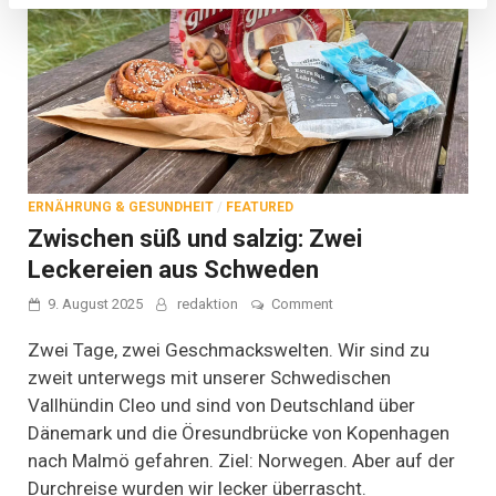
ERNÄHRUNG & GESUNDHEIT
/
FEATURED
Zwischen süß und salzig: Zwei
Leckereien aus Schweden
on
9. August 2025
redaktion
Comment
Zwischen
süß
Zwei Tage, zwei Geschmackswelten. Wir sind zu
und
zweit unterwegs mit unserer Schwedischen
salzig:
Vallhündin Cleo und sind von Deutschland über
Zwei
Leckereien
Dänemark und die Öresundbrücke von Kopenhagen
aus
nach Malmö gefahren. Ziel: Norwegen. Aber auf der
Schweden
Durchreise wurden wir lecker überrascht.