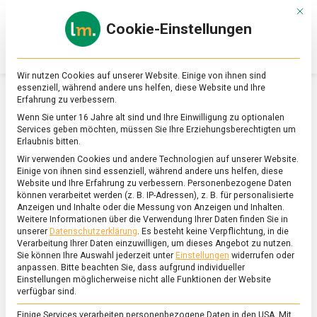
Skip
Mit d
to
Cookie-Einstellungen
content
lebensmittel
Das
Online-
Magazin
Wir nutzen Cookies auf unserer Website. Einige von ihnen sind
zu
essenziell, während andere uns helfen, diese Website und Ihre
Lebensmitteln
Erfahrung zu verbessern.
&
SCHLAGWORT:
SCHWEDEN
Wenn Sie unter 16 Jahre alt sind und Ihre Einwilligung zu optionalen
Ernährung
Services geben möchten, müssen Sie Ihre Erziehungsberechtigten um
Erlaubnis bitten.
Wir verwenden Cookies und andere Technologien auf unserer Website.
Einige von ihnen sind essenziell, während andere uns helfen, diese
Website und Ihre Erfahrung zu verbessern.
Personenbezogene Daten
können verarbeitet werden (z. B. IP-Adressen), z. B. für personalisierte
Anzeigen und Inhalte oder die Messung von Anzeigen und Inhalten.
Weitere Informationen über die Verwendung Ihrer Daten finden Sie in
unserer
Datenschutzerklärung
.
Es besteht keine Verpflichtung, in die
Verarbeitung Ihrer Daten einzuwilligen, um dieses Angebot zu nutzen.
Sie können Ihre Auswahl jederzeit unter
Einstellungen
widerrufen oder
anpassen.
Bitte beachten Sie, dass aufgrund individueller
Einstellungen möglicherweise nicht alle Funktionen der Website
verfügbar sind.
Einige Services verarbeiten personenbezogene Daten in den USA. Mit