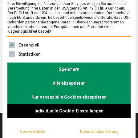
Ihrer Einwilligung zur Nutzung dieser Services willigen Sie auch in die
Verarbeitung Ihrer Daten in den USA gemäß Art. 49 (1) lit. a GDPR ein.
Der EuGH stuft die USA als ein Land mit unzureichendem Datenschutz
ERNÄHRUNG & GESUNDHEIT
/
FEATURED
nach EU-Standards ein. Es besteht beispielsweise die Gefahr, dass US-
Eierlikör 2.0 – dasselbe in „grün”
Behörden personenbezogene Daten in Überwachungsprogrammen
verarbeiten, ohne dass für Europäerinnen und Europäer eine
Klagemöglichkeit besteht.
on
1. April 2022
Johannes
Comment
Eierlikör
Es folgt eine Liste der Service-Gruppen, für die eine Ein
2.0
Cremig, süß, mit alkoholischem Wumms – Eierlikör
Essenziell
–
ist ein Relikt aus Zeiten, als der Toast Hawaii der
Statistiken
dasselbe
letzte Schrei und das „Fräulein“ in aller Munde war.
in
„grün”
Das Berliner Startup Rübbelberg feiert die
Speichern
Renaissance des Eierlikörs, aber in Bio-Qualität.
Alle akzeptieren
Nur essenzielle Cookies akzeptieren
Individuelle Cookie-Einstellungen
Cookie-Details
Datenschutzerklärung
Das
lebensmittelmagazin
(.de) ist das Online-