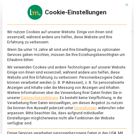
Skip
Mit d
to
Cookie-Einstellungen
content
lebensmittel
Das
Online-
Magazin
Wir nutzen Cookies auf unserer Website. Einige von ihnen sind
zu
essenziell, während andere uns helfen, diese Website und Ihre
Lebensmitteln
Erfahrung zu verbessern.
&
SCHLAGWORT:
SCHWEDENEISBECHER
Wenn Sie unter 16 Jahre alt sind und Ihre Einwilligung zu optionalen
Ernährung
Services geben möchten, müssen Sie Ihre Erziehungsberechtigten um
Erlaubnis bitten.
Wir verwenden Cookies und andere Technologien auf unserer Website.
Einige von ihnen sind essenziell, während andere uns helfen, diese
Website und Ihre Erfahrung zu verbessern.
Personenbezogene Daten
können verarbeitet werden (z. B. IP-Adressen), z. B. für personalisierte
Anzeigen und Inhalte oder die Messung von Anzeigen und Inhalten.
Weitere Informationen über die Verwendung Ihrer Daten finden Sie in
unserer
Datenschutzerklärung
.
Es besteht keine Verpflichtung, in die
Verarbeitung Ihrer Daten einzuwilligen, um dieses Angebot zu nutzen.
Sie können Ihre Auswahl jederzeit unter
Einstellungen
widerrufen oder
anpassen.
Bitte beachten Sie, dass aufgrund individueller
Einstellungen möglicherweise nicht alle Funktionen der Website
verfügbar sind.
Einige Services verarbeiten personenbezogene Daten in den USA. Mit