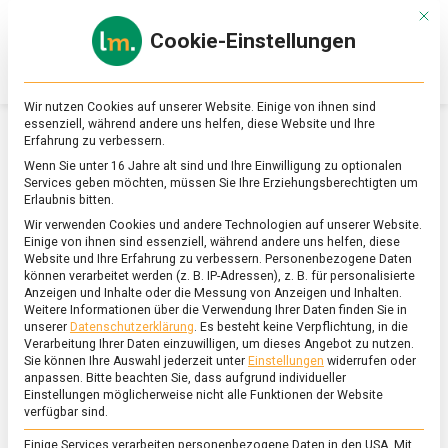
Skip
Mit d
to
Cookie-Einstellungen
content
lebensmittel
Das
Online-
Magazin
Wir nutzen Cookies auf unserer Website. Einige von ihnen sind
zu
essenziell, während andere uns helfen, diese Website und Ihre
Lebensmitteln
Erfahrung zu verbessern.
&
SCHLAGWORT:
SCHWEINBAUCH
Wenn Sie unter 16 Jahre alt sind und Ihre Einwilligung zu optionalen
Ernährung
Services geben möchten, müssen Sie Ihre Erziehungsberechtigten um
Erlaubnis bitten.
Wir verwenden Cookies und andere Technologien auf unserer Website.
Einige von ihnen sind essenziell, während andere uns helfen, diese
Website und Ihre Erfahrung zu verbessern.
Personenbezogene Daten
können verarbeitet werden (z. B. IP-Adressen), z. B. für personalisierte
Anzeigen und Inhalte oder die Messung von Anzeigen und Inhalten.
Weitere Informationen über die Verwendung Ihrer Daten finden Sie in
unserer
Datenschutzerklärung
.
Es besteht keine Verpflichtung, in die
Verarbeitung Ihrer Daten einzuwilligen, um dieses Angebot zu nutzen.
Sie können Ihre Auswahl jederzeit unter
Einstellungen
widerrufen oder
anpassen.
Bitte beachten Sie, dass aufgrund individueller
Einstellungen möglicherweise nicht alle Funktionen der Website
verfügbar sind.
Einige Services verarbeiten personenbezogene Daten in den USA. Mit