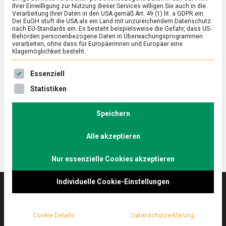
Ihrer Einwilligung zur Nutzung dieser Services willigen Sie auch in die
Verarbeitung Ihrer Daten in den USA gemäß Art. 49 (1) lit. a GDPR ein.
Der EuGH stuft die USA als ein Land mit unzureichendem Datenschutz
ERNÄHRUNG & GESUNDHEIT
/
FEATURED
/
WISSEN
nach EU-Standards ein. Es besteht beispielsweise die Gefahr, dass US-
Ramen: Rund um die Nudelsuppe
Behörden personenbezogene Daten in Überwachungsprogrammen
verarbeiten, ohne dass für Europäerinnen und Europäer eine
Klagemöglichkeit besteht.
on
7. Mai 2021
Johannes
Comment
Ramen:
Es folgt eine Liste der Service-Gruppen, für die eine Ein
Rund
Ramen, die japanische Nudelsuppe, ist ein Genuss für
Essenziell
um
alle Sinne. Lebensmittelmagazin.de war zu Besuch
Statistiken
die
im Berliner Ramen-Restaurant „Cocolo“ im
Nudelsuppe
Kreuzköllner Graefekiez.
Speichern
Alle akzeptieren
Nur essenzielle Cookies akzeptieren
Individuelle Cookie-Einstellungen
Das
lebensmittelmagazin
(.de) ist das Online-
Cookie-Details
Datenschutzerklärung
Magazin zu Ernährung & Lebensmitteln.