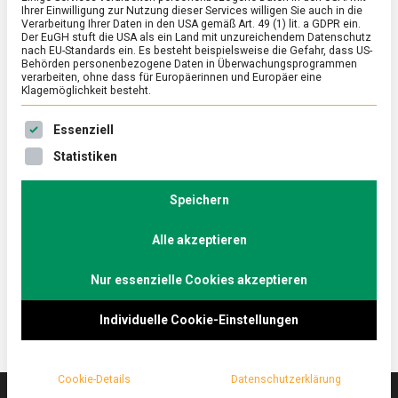
Ihrer Einwilligung zur Nutzung dieser Services willigen Sie auch in die
Verarbeitung Ihrer Daten in den USA gemäß Art. 49 (1) lit. a GDPR ein.
Der EuGH stuft die USA als ein Land mit unzureichendem Datenschutz
ERNÄHRUNG & GESUNDHEIT
/
FEATURED
/
WISSEN
nach EU-Standards ein. Es besteht beispielsweise die Gefahr, dass US-
Auf die feine englische Art – Afternoon
Behörden personenbezogene Daten in Überwachungsprogrammen
verarbeiten, ohne dass für Europäerinnen und Europäer eine
Tea
Klagemöglichkeit besteht.
on
17. Dezember 2021
Johannes
Comment
Es folgt eine Liste der Service-Gruppen, für die eine Ein
Essenziell
Auf
die
Teegenuss in höchster Vollendung, das ist der
Statistiken
feine
britische Afternoon Tea. Gesellschaftliches Event
englische
und gleichzeitig gastronomische Gelegenheit,
Art
Speichern
–
handwerkliches Können und Kreativität angesichts
Afternoon
Alle akzeptieren
der Traditionen und Bräuche zu demonstrieren.
Tea
Lebensmittelmagazin.de lässt sich einschenken.
Nur essenzielle Cookies akzeptieren
Individuelle Cookie-Einstellungen
Cookie-Details
Datenschutzerklärung