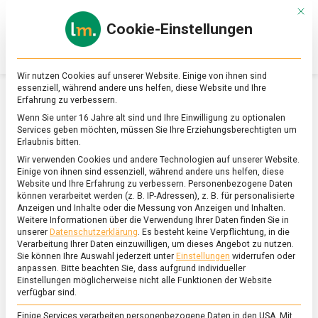
Skip
Mit d
to
Cookie-Einstellungen
content
lebensmittel
Das
Online-
Magazin
Wir nutzen Cookies auf unserer Website. Einige von ihnen sind
zu
essenziell, während andere uns helfen, diese Website und Ihre
Lebensmitteln
Erfahrung zu verbessern.
&
SCHLAGWORT:
SCONES
Wenn Sie unter 16 Jahre alt sind und Ihre Einwilligung zu optionalen
Ernährung
Services geben möchten, müssen Sie Ihre Erziehungsberechtigten um
Erlaubnis bitten.
Wir verwenden Cookies und andere Technologien auf unserer Website.
Einige von ihnen sind essenziell, während andere uns helfen, diese
Website und Ihre Erfahrung zu verbessern.
Personenbezogene Daten
können verarbeitet werden (z. B. IP-Adressen), z. B. für personalisierte
Anzeigen und Inhalte oder die Messung von Anzeigen und Inhalten.
Weitere Informationen über die Verwendung Ihrer Daten finden Sie in
unserer
Datenschutzerklärung
.
Es besteht keine Verpflichtung, in die
Verarbeitung Ihrer Daten einzuwilligen, um dieses Angebot zu nutzen.
Sie können Ihre Auswahl jederzeit unter
Einstellungen
widerrufen oder
anpassen.
Bitte beachten Sie, dass aufgrund individueller
Einstellungen möglicherweise nicht alle Funktionen der Website
verfügbar sind.
Einige Services verarbeiten personenbezogene Daten in den USA. Mit